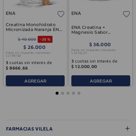
ENA
ENA
Creatina Monohidrato
ENA Creatina +
Micronizada Naranja ENA
Magnesio Sabor
342gr
Limonada 225g
$
40
.
000
-
35 %
$
36
.
000
$
26
.
000
Precio sin impuestos nacionales:
Precio sin impuestos nacionales:
$
29
.
752
,
07
$
21
.
487
,
60
3
cuotas sin interés de
3
cuotas sin interés de
$
12
.
000
,
00
$
8666
,
66
AGREGAR
AGREGAR
FARMACIAS VILELA