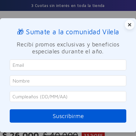
3 Cuotas sin interés en toda la tienda
×
🎁 Sumate a la comunidad Vilela
Buscar
Recibí promos exclusivas y beneficios
especiales durante el año.
Nutricion y Deporte
Suplemento Deportivo
ENA
Creatina Monohidrato Micronizada
Naranja ENA 342gr
Suscribirme
Referencia
:
9963556
$
26
.
000
$
40
.
000
35 %
OFF