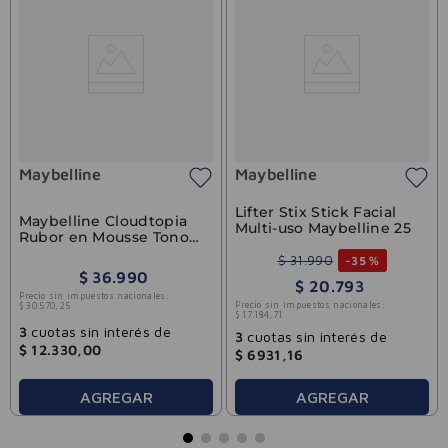
Maybelline
Maybelline
Lifter Stix Stick Facial
Maybelline Cloudtopia
Multi-uso Maybelline 25
Rubor en Mousse Tono
Moonlit Rose
$
31
.
990
-
35 %
$
36
.
990
$
20
.
793
Precio sin impuestos nacionales:
Precio sin impuestos nacionales:
$
30
.
570
,
25
$
17
.
184
,
71
3
cuotas sin interés de
3
cuotas sin interés de
$
12
.
330
,
00
$
6931
,
16
AGREGAR
AGREGAR