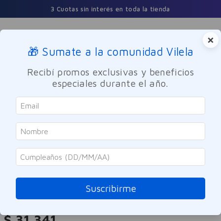
3 Cuotas sin interés en toda la tienda
×
🎁 Sumate a la comunidad Vilela
Buscar
Recibí promos exclusivas y beneficios
especiales durante el año.
Maquillaje
Rostro
Rimmel
Corrector Rimmel Lasting
Radiance 030 Classic Beige
Suscribirme
Referencia
:
-313400
$
31
.
341