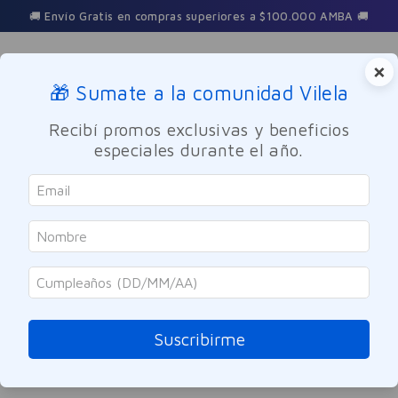
🚚 Envío Gratis en compras superiores a $100.000 AMBA 🚚
×
🎁 Sumate a la comunidad Vilela
Buscar
Recibí promos exclusivas y beneficios
especiales durante el año.
corrector-3d-vichy-dermablend-55-bronze
OOPS!
No encontramos ningún resultado para
"
corrector-3d-vichy-dermablend-55-
bronze
"
Suscribirme
¿Qué debo hacer?