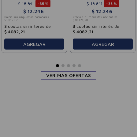
$
18
.
841
$
18
.
841
-
35 %
-
35 %
$
12
.
246
$
12
.
246
Precio sin impuestos nacionales:
Precio sin impuestos nacionales:
$
10
.
121
,
20
$
10
.
121
,
20
3
cuotas sin interés de
3
cuotas sin interés de
$
4082
,
21
$
4082
,
21
AGREGAR
AGREGAR
VER MÁS OFERTAS