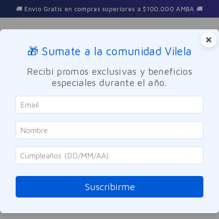
🚚 Envío Gratis en compras superiores a $100.000 AMBA 🚚
×
🎁 Sumate a la comunidad Vilela
Buscar
Recibí promos exclusivas y beneficios
especiales durante el año.
cool-water-reborn-eau-de-toilette-125ml
OOPS!
No encontramos ningún resultado para
"
cool-water-reborn-eau-de-toilette-
125ml
"
Suscribirme
¿Qué debo hacer?