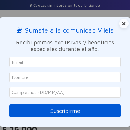
3 Cuotas sin interés en toda la tienda
×
🎁 Sumate a la comunidad Vilela
Buscar
Recibí promos exclusivas y beneficios
especiales durante el año.
Dermocosmetica
Facial
Antiage
Caviahue
Contorno De Ojos Clasica Caviahue
15g
Suscribirme
Referencia
:
-317355
$
26
.
000