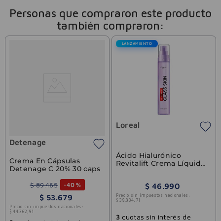
Personas que compraron este producto
también compraron:
LANZAMIENTO
Loreal
Detenage
Ácido Hialurónico
Crema En Cápsulas
Revitalift Crema Líquida
Detenage C 20% 30 caps
Glass Skin L'Oreal 50g
$
89
.
465
-
40 %
$
46
.
990
Precio sin impuestos nacionales:
$
53
.
679
$
38
.
834
,
71
Precio sin impuestos nacionales:
$
44
.
362
,
81
3
cuotas sin interés de