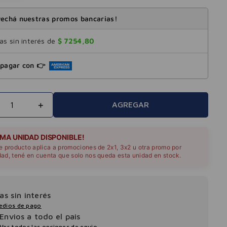
echá nuestras promos bancarias!
s sin interés de
$
7254
,
80
pagar con 👉
＋
AGREGAR
IMA UNIDAD DISPONIBLE!
te producto aplica a promociones de 2x1, 3x2 u otra promo por
dad, tené en cuenta que solo nos queda esta unidad en stock.
as sin interés
edios de pago
Envios a todo el pais
Ver todos las opciones de envio