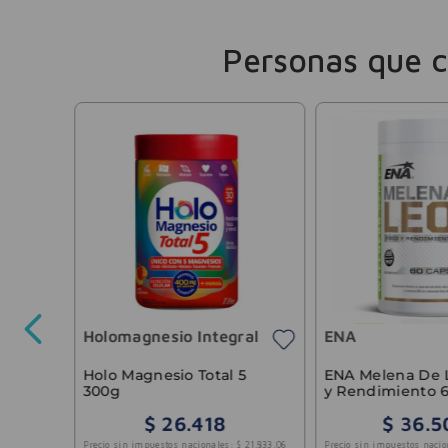
Personas que 
o
Holomagnesio Integral
ENA
18
.
004
,
13
Holo Magnesio Total 5
ENA Melena De León Foco
300g
y Rendimiento 6
$
26
.
418
$
36
.
5
Precio sin impuestos nacionales:
$
21
.
833
,
06
Precio sin impuestos nacio