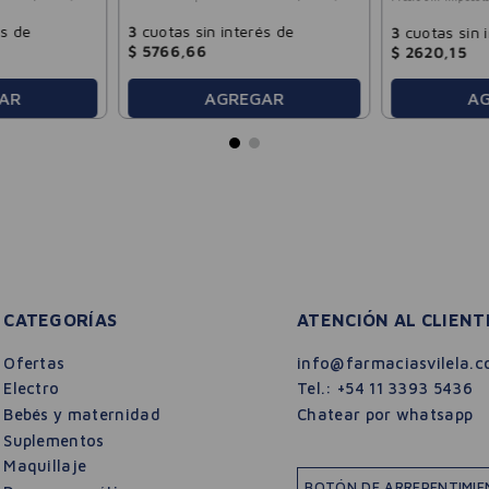
és de
3
cuotas sin interés de
3
cuotas sin 
$
5766
,
66
$
2620
,
15
A
AR
AGREGAR
CATEGORÍAS
ATENCIÓN AL CLIENT
Ofertas
info@farmaciasvilela.c
Electro
Tel.:
+54 11 3393 5436
Bebés y maternidad
Chatear por whatsapp
Suplementos
Maquillaje
BOTÓN DE ARREPENTIMI