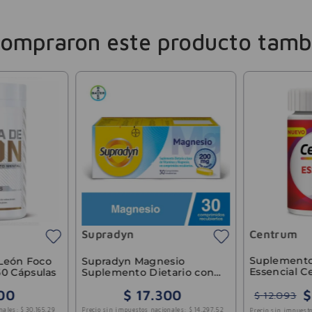
compraron este producto tamb
Supradyn
Centrum
Suplemento
Supradyn Magnesio
Essencial C
0 Cápsulas
Suplemento Dietario con
Comprimid
Vitaminas y Magnesio x30
$
00
$
17
.
300
Comp.
$
12
.
093
nales:
$
30
.
165
,
29
Precio sin impuestos nacionales:
$
14
.
297
,
52
Precio sin impuesto