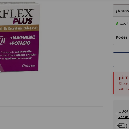
¡Aprov
3
cuota
Podés 
－
¡ÚLT
Si es
canti
Cuot
Ver m