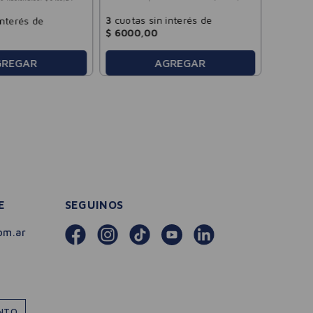
$
15
.
14
3
cuotas sin interés de
interés de
$
6000
,
00
GREGAR
AGREGAR
E
SEGUINOS
om.ar
ENTO