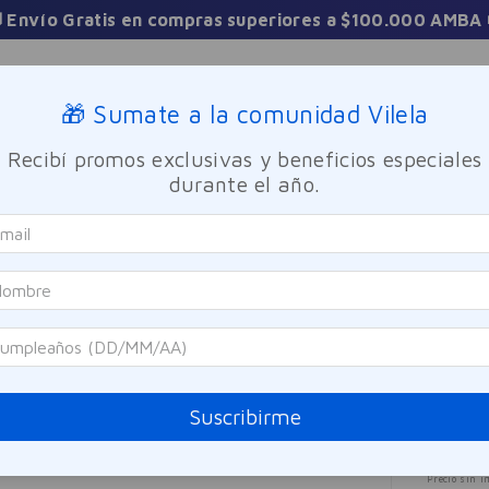
 Envío Gratis en compras superiores a $100.000 AMBA 
Sucursales
🎁 Sumate a la comunidad Vilela
Recibí promos exclusivas y beneficios especiales
TICA
FRAGANCIAS
CUIDADO PERSONAL
BIENESTAR Y FA
durante el año.
Colágeno + Magnesio + Potasio Curflex 30 Comprimidos
Curfle
Colá
Curf
Referen
Suscribirme
$
21
Precio sin i