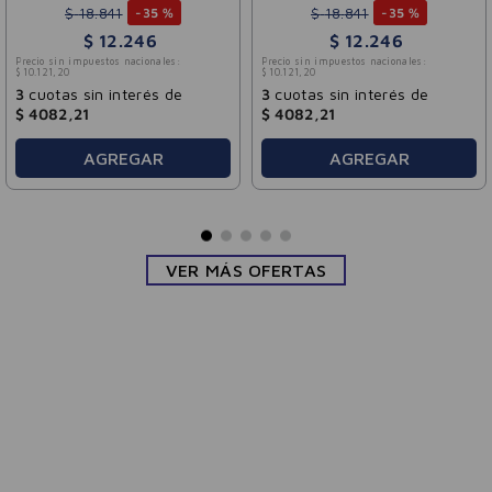
$
18
.
841
$
18
.
841
-
35 %
-
35 %
$
12
.
246
$
12
.
246
Precio sin impuestos nacionales:
Precio sin impuestos nacionales:
$
10
.
121
,
20
$
10
.
121
,
20
3
cuotas sin interés de
3
cuotas sin interés de
$
4082
,
21
$
4082
,
21
AGREGAR
AGREGAR
VER MÁS OFERTAS