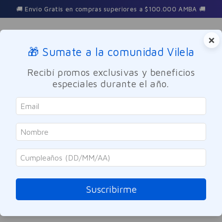
🚚 Envío Gratis en compras superiores a $100.000 AMBA 🚚
×
🎁 Sumate a la comunidad Vilela
Buscar
Recibí promos exclusivas y beneficios
especiales durante el año.
clip-con-cadena-celeste-chicco-8022683
OOPS!
No encontramos ningún resultado para
"
clip-con-cadena-celeste-chicco-
8022683
"
Suscribirme
¿Qué debo hacer?