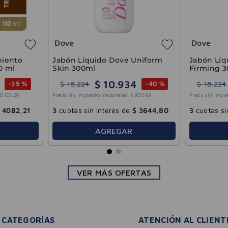
Dove
Dove
miento
Jabón Líquido Dove Uniform
Jabón Líq
10 ml
Skin 300ml
Firming 
$
10
.
934
$
18
.
224
$
18
.
224
-
35 %
-
40 %
10
.
121
,
20
Precio sin impuestos nacionales:
$
9036
,
69
Precio sin impue
4082
,
21
3
cuotas sin interés de
$
3644
,
80
3
cuotas si
AGREGAR
VER MÁS OFERTAS
CATEGORÍAS
ATENCIÓN AL CLIENT