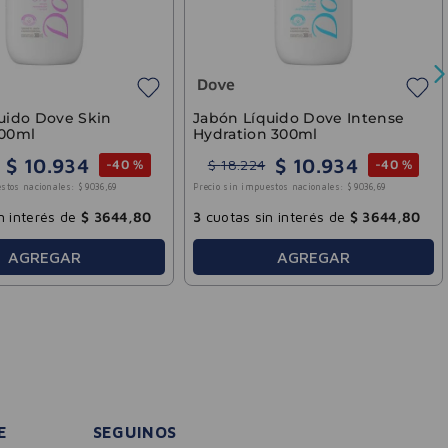
Dove
uido Dove Skin
Jabón Líquido Dove Intense
300ml
Hydration 300ml
$
10
.
934
$
10
.
934
$
18
.
224
-
40 %
-
40 %
stos nacionales:
$
9036
,
69
Precio sin impuestos nacionales:
$
9036
,
69
n interés de
$
3644
,
80
3
cuotas sin interés de
$
3644
,
80
AGREGAR
AGREGAR
E
SEGUINOS