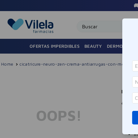

Buscar
OFERTAS IMPERDIBLES
BEAUTY
DERMOCOSMÉ
cicatricure-neuro-zen-crema-antiarrugas-con-melaton
No enc
¿Qué d
OOPS!
C
I
U
I