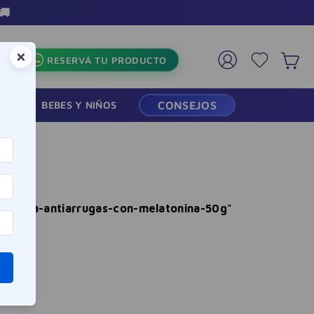
🚚
×
RESERVÁ TU PRODUCTO
RMACIA
BEBES Y NIÑOS
CONSEJOS
n-crema-antiarrugas-con-melatonina-50g
"