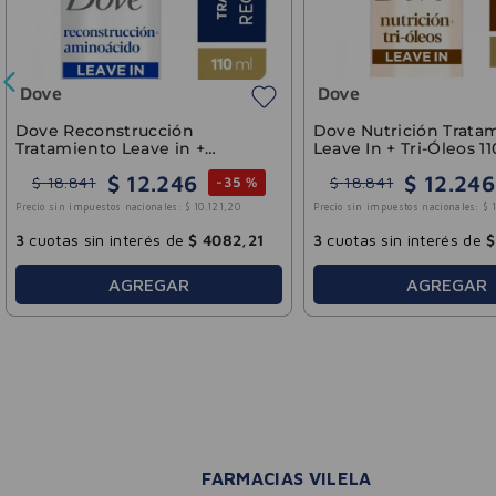
Dove
Dove
Dove Reconstrucción
Dove Nutrición Trata
Tratamiento Leave in +
Leave In + Tri-Óleos 1
Aminoácidos 110ml
$
12
.
246
$
12
.
246
$
18
.
841
$
18
.
841
-
35 %
Precio sin impuestos nacionales:
$
10
.
121
,
20
Precio sin impuestos nacionales:
$
3
cuotas sin interés de
$
4082
,
21
3
cuotas sin interés de
$
AGREGAR
AGREGAR
FARMACIAS VILELA