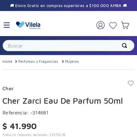
🚚 Envío Gratis en compras superiores a $100.000 AMBA 🚚
Buscar
Perfumes y Fragancias
Mujeres
Cher
Cher Zarci Eau De Parfum 50ml
Referencia
:
-314681
$
41
.
990
Precio sin impuestos nacionales:
$
34
.
702
,
48