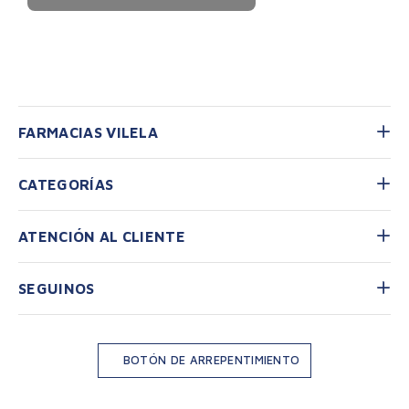
Personas que compraron este producto
también compraron:
Cher
Cher Dieciocho Eau De
Perfume Edt Pret A Porter 50
Parfum 100ml
ml
$
48
.
990
$
28
.
070
3
cuotas sin interés de
3
cuotas sin interés de
$
16
.
330
,
00
$
9356
,
66
AGREGAR
AGREGAR
FARMACIAS VILELA