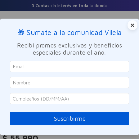
3 Cuotas sin interés en toda la tienda
×
🎁 Sumate a la comunidad Vilela
Buscar
Recibí promos exclusivas y beneficios
especiales durante el año.
Perfumes y Fragancias
Mujeres
Cher
Cher Dieciocho Elixir Parfum
100ml
Suscribirme
Referencia
:
-318842
$
55
.
990