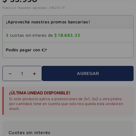
Precio sin impuestos nacionales:
$
46
.
272
,
73
¡Aprovechá nuestras promos bancarias!
3
cuotas sin interés de
$
18
.
663
,
33
Podés pagar con 👉
－
＋
AGREGAR
¡ÚLTIMA UNIDAD DISPONIBLE!
Si este producto aplica a promociones de 2x1, 3x2 u otra promo
por cantidad, tené en cuenta que solo nos queda esta unidad en
stock.
Cuotas sin interés