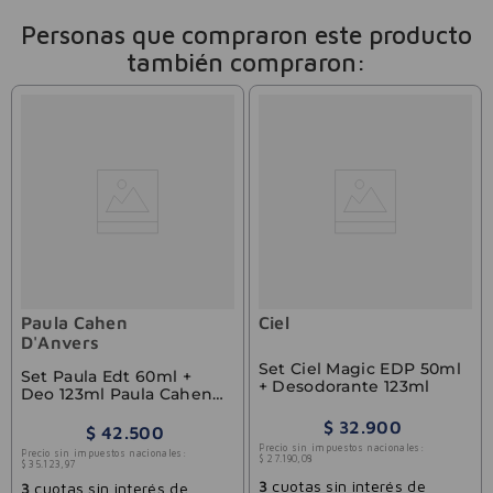
Personas que compraron este producto
también compraron:
Paula Cahen
Ciel
D'Anvers
Set Ciel Magic EDP 50ml
Set Paula Edt 60ml +
+ Desodorante 123ml
Deo 123ml Paula Cahen
D'anvers
$
32
.
900
$
42
.
500
Precio sin impuestos nacionales:
Precio sin impuestos nacionales:
$
27
.
190
,
08
$
35
.
123
,
97
3
cuotas sin interés de
3
cuotas sin interés de