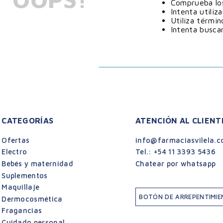
Comprueba los
Intenta utiliz
Utiliza térmi
Intenta busca
CATEGORÍAS
ATENCIÓN AL CLIENT
Ofertas
info@farmaciasvilela.c
Electro
Tel.:
+54 11 3393 5436
Bebés y maternidad
Chatear por whatsapp
Suplementos
Maquillaje
BOTÓN DE ARREPENTIMI
Dermocosmética
Fragancias
Cuidado personal