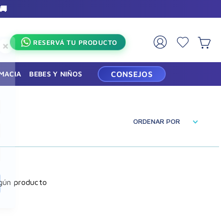
🚚
×
RESERVÁ TU PRODUCTO
RMACIA
BEBES Y NIÑOS
CONSEJOS
ORDENAR POR
gún producto