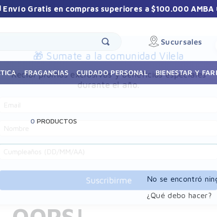
 Envío Gratis en compras superiores a $100.000 AMBA 
Sucursales
🎁 Sumate a la comunidad Vilela
Recibí promos exclusivas y beneficios especiales
TICA
FRAGANCIAS
CUIDADO PERSONAL
BIENESTAR Y FA
durante el año.
0
PRODUCTOS
No se encontró nin
Suscribirme
¿Qué debo hacer?
OOPS!