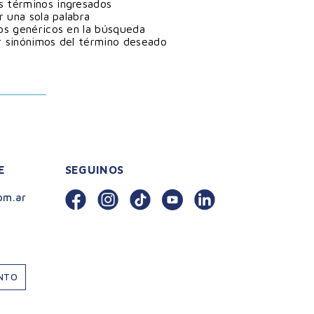
 términos ingresados
ar una sola palabra
nos genéricos en la búsqueda
r sinónimos del término deseado
E
SEGUINOS
om.ar
ENTO