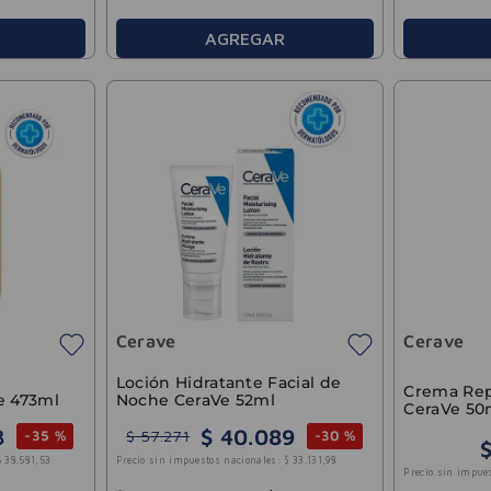
AGREGAR
Cerave
Cerave
Loción Hidratante Facial de
Crema Rep
e 473ml
Noche CeraVe 52ml
CeraVe 50
3
$
40
.
089
$
57
.
271
-
35 %
-
30 %
$
38
.
581
,
53
Precio sin impuestos nacionales:
$
33
.
131
,
98
Precio sin impue