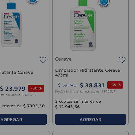
Cerave
Limpiador Hidratante Cerave
ratante CeraVe
473ml
$
38
.
831
$
59
.
740
-
35 %
$
23
.
979
-
30 %
Precio sin impuestos nacionales:
$
32
.
091
,
74
stos nacionales:
$
19
.
818
,
10
3
cuotas sin interés de
 interés de
$
7993
,
30
$
12
.
943
,
66
AGREGAR
AGREGAR