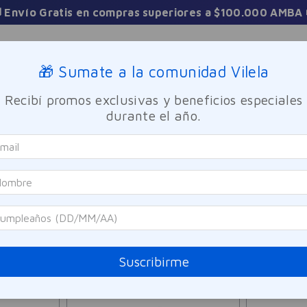
3 Cuotas sin interés en toda la tienda
Sucursales
🎁 Sumate a la comunidad Vilela
Recibí promos exclusivas y beneficios especiales
TICA
FRAGANCIAS
CUIDADO PERSONAL
BIENESTAR Y FA
durante el año.
27
PRODUCTOS
Suscribirme