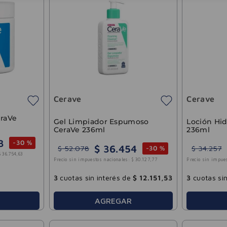
Cerave
Cerave
eraVe
Gel Limpiador Espumoso
Loción Hid
CeraVe 236ml
236ml
3
-
30 %
$
36
.
454
$
52
.
078
$
34
.
257
-
30 %
$
36
.
754
,
63
Precio sin impuestos nacionales:
$
30
.
127
,
77
Precio sin impue
3
cuotas sin interés de
$
12
.
151
,
53
3
cuotas sin
AGREGAR