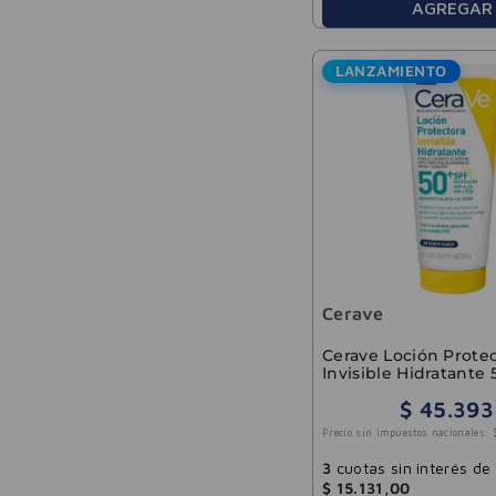
AGREGAR
LANZAMIENTO
Cerave
Cerave Loción Prote
Invisible Hidratante
177ml
$
45
.
393
Precio sin impuestos nacionales:
3
cuotas sin interés de
$
15
.
131
,
00