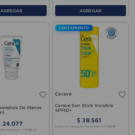
AGREGAR
AGREGAR
LANZAMIENTO
Cerave
Cerave Sun Stick Invisible
aradora De Manos
SPF50+
ml
$
38
.
561
$
24
.
077
Precio sin impuestos nacionales:
$
31
.
868
,
60
stos nacionales:
$
19
.
898
,
35