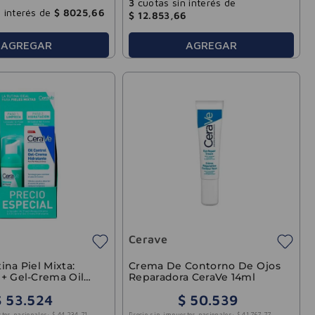
3
cuotas sin interés de
 interés de
$
8025
,
66
$
12
.
853
,
66
AGREGAR
AGREGAR
Cerave
ina Piel Mixta:
Crema De Contorno De Ojos
+ Gel-Crema Oil
Reparadora CeraVe 14ml
$
53
.
524
$
50
.
539