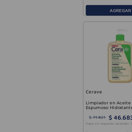
AGREGAR
Cerave
Limpiador en Aceite
Espumoso Hidratant
$
46
.
68
$
71
.
821
Precio sin impuestos nacionales: