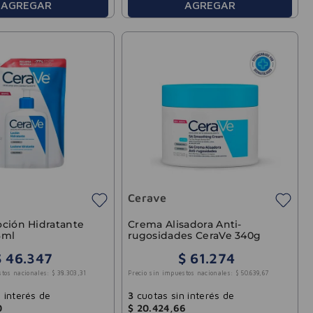
AGREGAR
AGREGAR
Cerave
oción Hidratante
Crema Alisadora Anti-
3ml
rugosidades CeraVe 340g
$
46
.
347
$
61
.
274
stos nacionales:
$
38
.
303
,
31
Precio sin impuestos nacionales:
$
50
.
639
,
67
 interés de
3
cuotas sin interés de
0
$
20
.
424
,
66