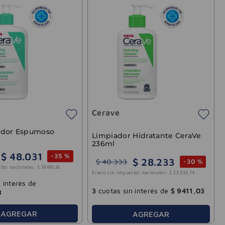
Cerave
ador Espumoso
Limpiador Hidratante CeraVe
236ml
$
48
.
031
-
35 %
$
28
.
233
$
40
.
333
-
30 %
stos nacionales:
$
39
.
695
,
66
Precio sin impuestos nacionales:
$
23
.
333
,
14
 interés de
3
cuotas sin interés de
$
9411
,
03
8
AGREGAR
AGREGAR