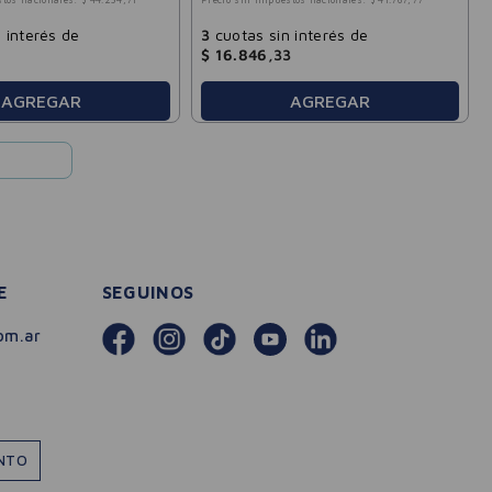
stos nacionales:
$
44
.
234
,
71
Precio sin impuestos nacionales:
$
41
.
767
,
77
 interés de
3
cuotas sin interés de
$
16
.
846
,
33
AGREGAR
AGREGAR
E
SEGUINOS
om.ar
ENTO