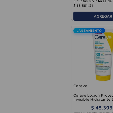
3
cuotas sin interés de
$
15
.
561
,
21
AGREGAR
LANZAMIENTO
Cerave
Cerave Loción Prote
Invisible Hidratante
ml
$
45
.
393