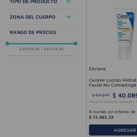
TIPO DE PRODUCTO
Piel madura
Piel mixta
Agua micelar
ZONA DEL CUERPO
Piel seca
Crema
Piel normal
Espuma
Corporal
Gel
Contorno de ojos
Loción
Manos
Solares
$ 23.979,00
–
$ 61.274,00
Rostro
Pies
Cerave
CeraVe Loción Hidra
Facial No Comedogé
FPS 30
$
40
.
08
$
57
.
271
Precio sin impuestos nacionales:
3
cuotas sin interés de
$
13
.
363
,
23
AGREGAR