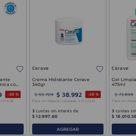
Cerave
Cerave
tante
Crema Hidratante Cerave
Gel Limpi
nica con
340gr
473ml
9
$
38
.
992
$
55
.
704
$
73
.
895
-
30 %
-
30 %
$
33
.
131
,
98
Precio sin impuestos nacionales:
$
32
.
225
,
45
Precio sin impue
3
cuotas sin interés de
3
cuotas sin
$
12
.
997
,
60
$
16
.
010
,
5
AGREGAR