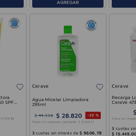
AGREGAR
Cerave
Cerave
ctora
Recarga L
Agua Micelar Limpiadora
 50 SPF
CeraVe 47
295ml
$
28
.
820
$
44
.
339
-
35 %
$
37
.
514
,
88
Precio sin impue
Precio sin impuestos nacionales:
$
23
.
818
,
47
3
cuotas sin
3
cuotas sin interés de
$
9606
,
78
$
15
.
449
,
0