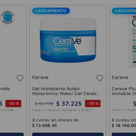
LANZAMIENTO
LANZAMI
Cerave
Cerave
eraVe
Gel Hidratante Acido
Cerave Flu
Hialurónico Water Gel CeraVe
Invisible 
48ml
50ml
5
$
37
.
225
$
53
.
179
-
30 %
-
30 %
Precio sin impue
$
33
.
516
,
69
Precio sin impuestos nacionales:
$
30
.
764
,
71
3
cuotas sin
3
cuotas sin interés de
$
16
.
150
,
0
$
12
.
408
,
43