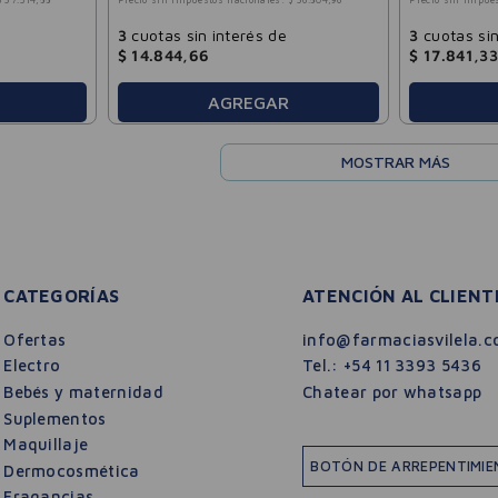
$
37
.
514
,
88
Precio sin impuestos nacionales:
$
36
.
804
,
96
Precio sin impue
3
cuotas sin interés de
3
cuotas sin
$
14
.
844
,
66
$
17
.
841
,
33
AGREGAR
MOSTRAR MÁS
CATEGORÍAS
ATENCIÓN AL CLIENT
Ofertas
info@farmaciasvilela.c
Electro
Tel.:
+54 11 3393 5436
Bebés y maternidad
Chatear por whatsapp
Suplementos
Maquillaje
BOTÓN DE ARREPENTIMI
Dermocosmética
Fragancias