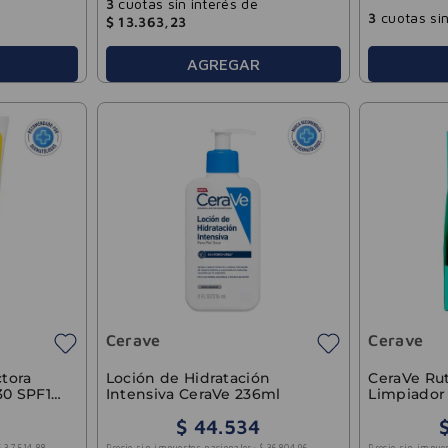
3
cuotas sin interés de
3
cuotas sin
$
13
.
363
,
23
AGREGAR
Cerave
Cerave
ctora
Loción de Hidratación
CeraVe Rut
 30 SPF177
Intensiva CeraVe 236ml
Limpiador 
Control
$
44
.
534