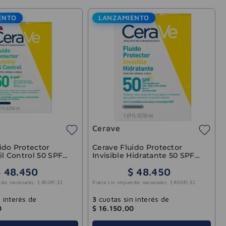
ENTO
LANZAMIENTO
Cerave
ido Protector
Cerave Fluido Protector
Oil Control 50 SPF
Invisible Hidratante 50 SPF
50ml
$
48
.
450
$
48
.
450
stos nacionales:
$
40
.
041
,
32
Precio sin impuestos nacionales:
$
40
.
041
,
32
 interés de
3
cuotas sin interés de
0
$
16
.
150
,
00