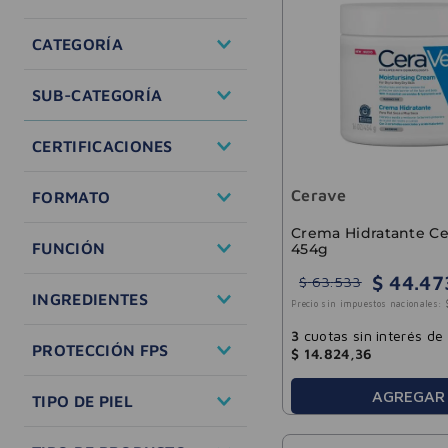
Dermocosmetica
CATEGORÍA
Facial
SUB-CATEGORÍA
Corporal
Solares
Limpieza
CERTIFICACIONES
Hidratante
Facial
Hipoalergénico
Cerave
FORMATO
Antiage
Dermatológicamente
testeado
Crema Hidratante C
Agua
FUNCIÓN
454g
Sin fragancia
Crema
No comedogénico
$
44
.
47
Espuma
$
63
.
533
Anti-age
INGREDIENTES
Gel
Precio sin impuestos nacionales:
Calmante
Loción
Cuidado de ojos
Ácido hialurónico
3
cuotas sin interés de
PROTECCIÓN FPS
$
14
.
824
,
36
Exfoliante
Ácido salicílico
Hidratante
Niacinamida
30 FPS
AGREGAR
TIPO DE PIEL
Limpieza
Urea
50 FPS
Protección solar
Piel grasa