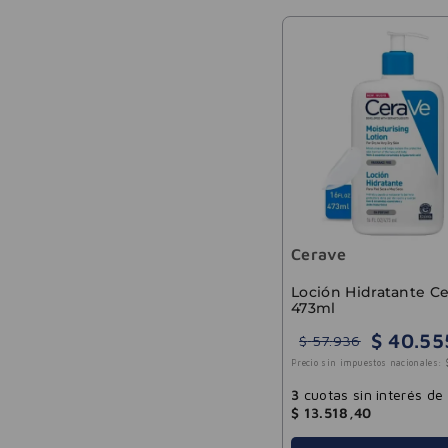
Cerave
Loción Hidratante C
473ml
$
40
.
55
$
57
.
936
Precio sin impuestos nacionales:
3
cuotas sin interés de
$
13
.
518
,
40