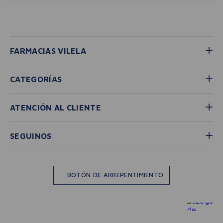
Comprueba los términos ingresados
Intenta utilizar una sola palabra
Utiliza términos genéricos en la
búsqueda
Intenta buscar sinónimos del término
deseado
Si necesitás medicamentos de
farmacia, tanto de
venta libre
como bajo receta
, podés
comunicarte con nuestro equipo por
WhatsApp
, donde te brindamos
asesoramiento personalizado y te
ayudamos a
reservar tu
medicación con la opción de
delivery desde nuestra farmacia
,
además de responder cualquier