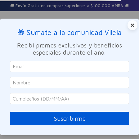
🚚 Envío Gratis en compras superiores a $100.000 AMBA 🚚
×
🎁 Sumate a la comunidad Vilela
Buscar
Recibí promos exclusivas y beneficios
especiales durante el año.
cepillo-dental-oral-b-expert-suave-ultra-fino-1u
OOPS!
No encontramos ningún resultado para
"
cepillo-dental-oral-b-expert-suave-
ultra-fino-1u
"
Suscribirme
¿Qué debo hacer?