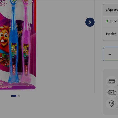
¡Aprov
3
cuota
Podés 
－