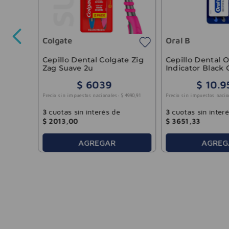
Colgate
Oral B
-
20 %
5253
,
55
Cepillo Dental Colgate Zig
Cepillo Dental O
Zag Suave 2u
Indicator Black 
Unidades
$
6039
$
10
.
9
Precio sin impuestos nacionales:
$
4990
,
91
Precio sin impuestos nacio
3
cuotas sin interés de
3
cuotas sin inter
$
2013
,
00
$
3651
,
33
AGREGAR
AGREG