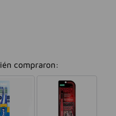
ién compraron:
Colgat
Cepillo