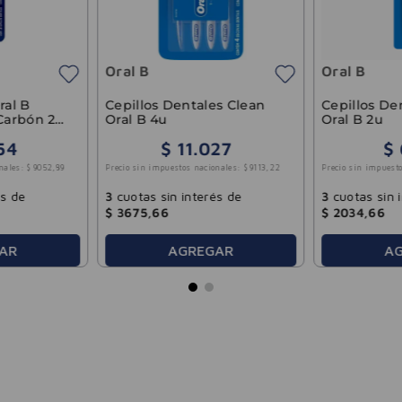
Oral B
Oral B
ral B
Cepillos Dentales Clean
Cepillos De
Carbón 2
Oral B 4u
Oral B 2u
54
$
11
.
027
$
nales:
$
9052
,
89
Precio sin impuestos nacionales:
$
9113
,
22
Precio sin impuesto
és de
3
cuotas sin interés de
3
cuotas sin 
$
3675
,
66
$
2034
,
66
AR
AGREGAR
A