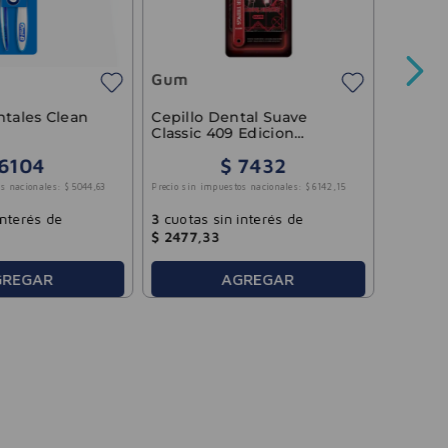
Slim So
Gum
$
675
Precio sin 
ntales Clean
Cepillo Dental Suave
Classic 409 Edicion
Stranger Things GUM 1u
6104
$
7432
3
cuotas
s nacionales:
$
5044
,
63
Precio sin impuestos nacionales:
$
6142
,
15
$
1689
,
interés de
3
cuotas sin interés de
$
2477
,
33
GREGAR
AGREGAR