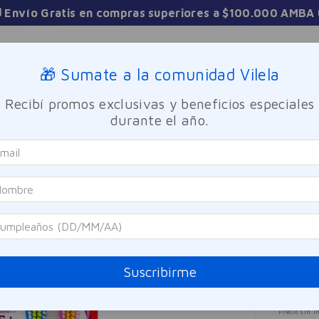
 Envío Gratis en compras superiores a $100.000 AMBA 
Sucursales
🎁 Sumate a la comunidad Vilela
Recibí promos exclusivas y beneficios especiales
TICA
FRAGANCIAS
CUIDADO PERSONAL
BIENESTAR Y FA
durante el año.
 Kids Extra Suave 2u
Colgat
Cepi
Suav
Referen
Suscribirme
$
31
Precio sin i