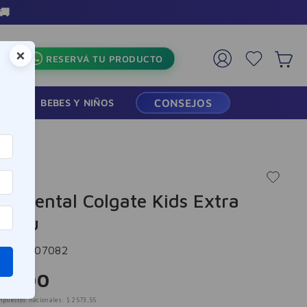
🚚
×
RESERVÁ TU PRODUCTO
RMACIA
BEBES Y NIÑOS
CONSEJOS
e
llo Dental Colgate Kids Extra
e 2u
cia
:
-307082
14
,
00
mpuestos nacionales:
$
2573
,
55