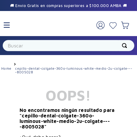
🚚 Envío Gratis en compras superiores a $100.000 AMBA 🚚
×
🎁 Sumate a la comunidad Vilela
Buscar
Recibí promos exclusivas y beneficios
especiales durante el año.
cepillo-dental-colgate-360o-luminous-white-medio-2u-colgate---
-8005028
OOPS!
No encontramos ningún resultado para
Suscribirme
"
cepillo-dental-colgate-360o-
luminous-white-medio-2u-colgate---
-8005028
"