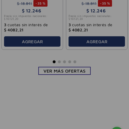
$
18
.
841
5 %
-
35 %
6
$
12
.
246
ales:
Precio sin impuestos nacionales:
$
10
.
121
,
20
s de
3
cuotas sin interés de
$
4082
,
21
R
AGREGAR
VER MÁS OFERTAS