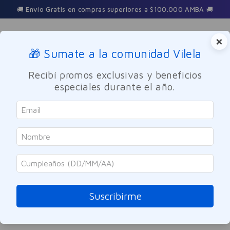
🚚 Envío Gratis en compras superiores a $100.000 AMBA 🚚
×
🎁 Sumate a la comunidad Vilela
Buscar
Recibí promos exclusivas y beneficios
especiales durante el año.
bruma-ultra-ligera-anthelios-xl-fps-50--la-roche-posay-200ml
OOPS!
No encontramos ningún resultado para
"
bruma-ultra-ligera-anthelios-xl-fps-
50--la-roche-posay-200ml
"
Suscribirme
¿Qué debo hacer?