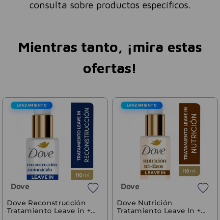
consulta sobre productos específicos.
Mientras tanto, ¡mira estas
ofertas!
LANZAMIENTO
LANZAMIENTO
Dove
Jabón Líquido D
Uniform Skin 30
$
18
.
224
-
4
$
10
.
93
Precio sin impuestos nacion
Dove
3
cuotas sin interé
$
3644
,
80
cción
Dove Nutrición
e in +
Tratamiento Leave In +
ml
Tri-Óleos 110 ml
AGREGA