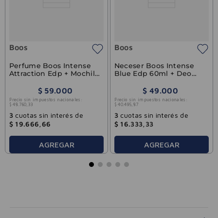
Boos
Boos
Perfume Boos Intense
Neceser Boos Intense
Attraction Edp + Mochila
Blue Edp 60ml + Deo
Exclusiva
150ml Boos
$
59
.
000
$
49
.
000
Precio sin impuestos nacionales:
Precio sin impuestos nacionales:
$
48
.
760
,
33
$
40
.
495
,
87
3
cuotas sin interés de
3
cuotas sin interés de
$
19
.
666
,
66
$
16
.
333
,
33
AGREGAR
AGREGAR