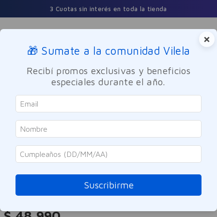
3 Cuotas sin interés en toda la tienda
×
🎁 Sumate a la comunidad Vilela
Buscar
Recibí promos exclusivas y beneficios
especiales durante el año.
Perfumes y Fragancias
Hombres
Bensimon
Bensimon Blue Night Eau De
Parfum 100ml
Suscribirme
Referencia
:
-315039
$
48
.
990