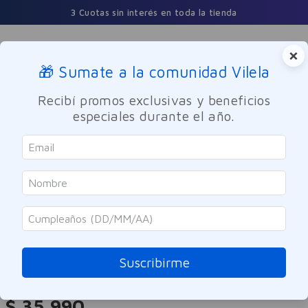
3 Cuotas sin interés en toda la tienda
×
🎁 Sumate a la comunidad Vilela
Buscar
Recibí promos exclusivas y beneficios
especiales durante el año.
Maquillaje
Rostro
Maybelline
Base de Maquillaje Maybelline Fit
Me Fresh Tint Tono 2.5
Suscribirme
Referencia
:
-318727
$
35
.
990