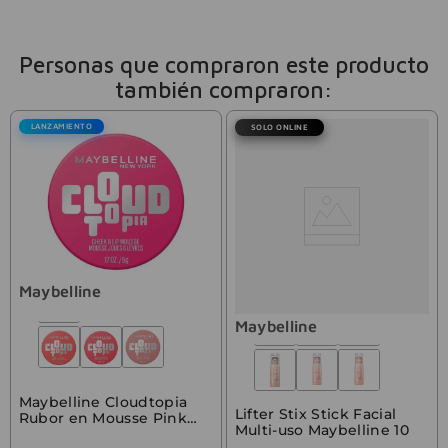
Personas que compraron este producto
también compraron:
LANZAMIENTO
SOLO ONLINE
Maybelline
Maybelline
Maybelline Cloudtopia
Lifter Stix Stick Facial
Rubor en Mousse Pink
Multi-uso Maybelline 10
Daydream