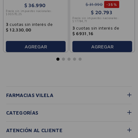
$
31
.
990
-
35 %
$
36
.
990
Precio sin impuestos nacionales:
$
20
.
793
$
30
.
570
,
25
Precio sin impuestos nacionales:
$
17
.
184
,
71
3
cuotas sin interés de
3
cuotas sin interés de
$
12
.
330
,
00
$
6931
,
16
AGREGAR
AGREGAR
FARMACIAS VILELA
CATEGORÍAS
ATENCIÓN AL CLIENTE