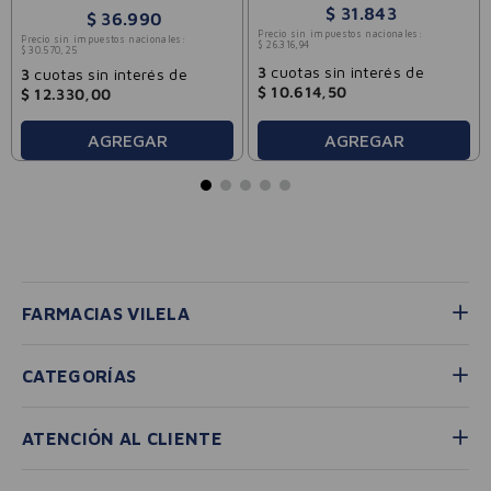
$
31
.
843
$
36
.
990
Precio sin impuestos nacionales:
Precio sin impuestos nacionales:
$
26
.
316
,
94
$
30
.
570
,
25
3
cuotas sin interés de
3
cuotas sin interés de
$
10
.
614
,
50
$
12
.
330
,
00
AGREGAR
AGREGAR
FARMACIAS VILELA
CATEGORÍAS
ATENCIÓN AL CLIENTE