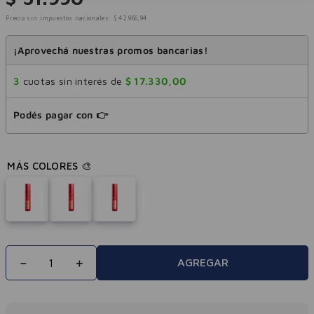
Precio sin impuestos nacionales:
$
42
.
966
,
94
¡Aprovechá nuestras promos bancarias!
3
cuotas sin interés de
$
17
.
330
,
00
Podés pagar con 👉
－
＋
AGREGAR