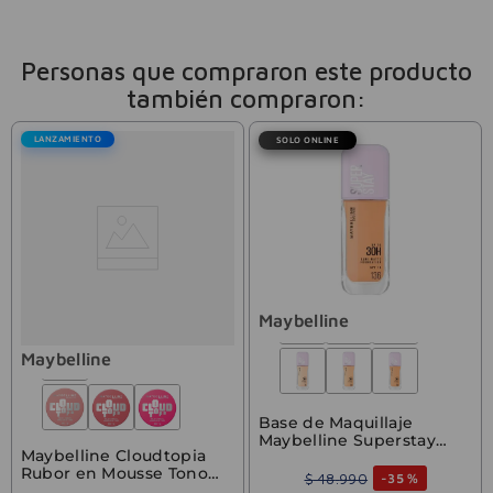
Personas que compraron este producto
también compraron:
LANZAMIENTO
SOLO ONLINE
Maybelline
Maybelline
Base de Maquillaje
Maybelline Superstay
Maybelline Cloudtopia
Lumi Matte 136
Rubor en Mousse Tono
$
48
.
990
-
35 %
Moonlit Rose