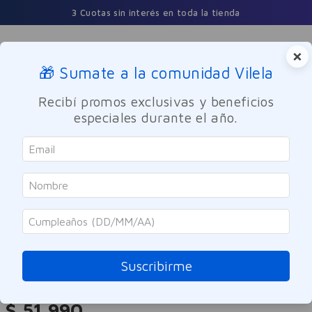
3 Cuotas sin interés en toda la tienda
×
🎁 Sumate a la comunidad Vilela
Buscar
Recibí promos exclusivas y beneficios
especiales durante el año.
Maquillaje
Rostro
Loreal
Base Corrector 2 en 1 Loreal Paris
Infaillible Skin Ink Tono 260
Suscribirme
Referencia
:
-320622
$
51
.
990