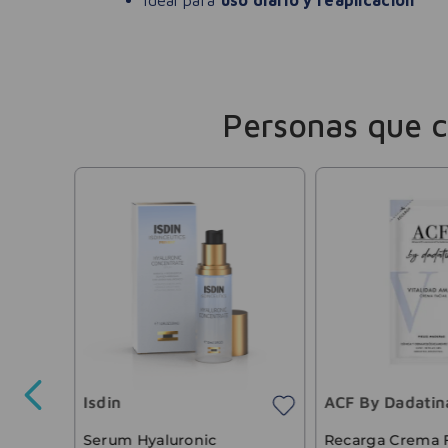
Ideal para
uso diario y reaplicación
Personas que 
nic
llas 2
Isdin
ACF By Dadatin
39
.
865
,
29
Serum Hyaluronic
Recarga Crema F