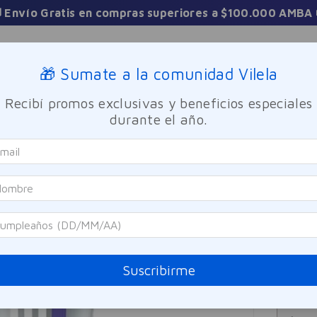
3 Cuotas sin interés en toda la tienda
Sucursales
🎁 Sumate a la comunidad Vilela
Recibí promos exclusivas y beneficios especiales
TICA
FRAGANCIAS
CUIDADO PERSONAL
BIENESTAR Y FA
durante el año.
 Labial Lip Glow Nivea 10ml
Nivea
Báls
Referen
$
66
Suscribirme
Precio sin i