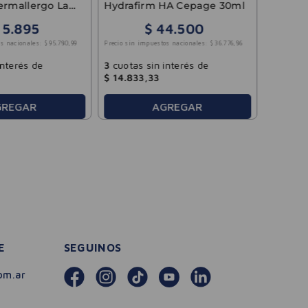
ermallergo La
Hydrafirm HA Cepage 30ml
y 40ml
15
.
895
$
44
.
500
3
cuotas
s nacionales:
$
95
.
780
,
99
Precio sin impuestos nacionales:
$
36
.
776
,
86
$
28
.
50
interés de
3
cuotas sin interés de
$
14
.
833
,
33
GREGAR
AGREGAR
E
SEGUINOS
om.ar