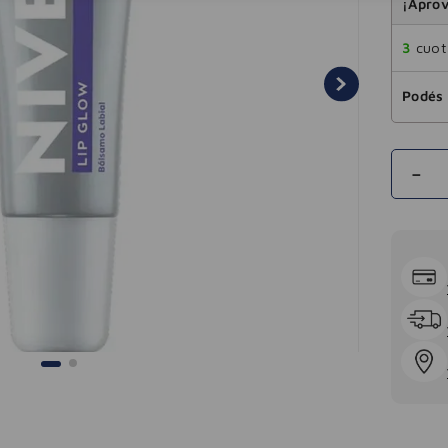
¡Aprov
3
cuota
Podés 
－