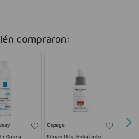
ién compraron:
Eximia
Serum 
Absolu
osay
Cepage
Precio sin 
 En Crema
Sérum Ultra Hidratante