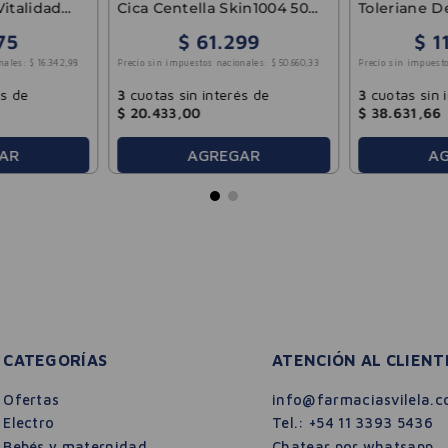
italidad
Cica Centella Skin1004 50
Toleriane D
ml
Roche-Posa
75
$
61
.
299
$
1
nales:
$
16
.
342
,
98
Precio sin impuestos nacionales:
$
50
.
660
,
33
Precio sin impuesto
és de
3
cuotas sin interés de
3
cuotas sin 
$
20
.
433
,
00
$
38
.
631
,
66
AR
AGREGAR
A
CATEGORÍAS
ATENCIÓN AL CLIENT
Ofertas
info@farmaciasvilela.c
Electro
Tel.:
+54 11 3393 5436
Bebés y maternidad
Chatear por whatsapp