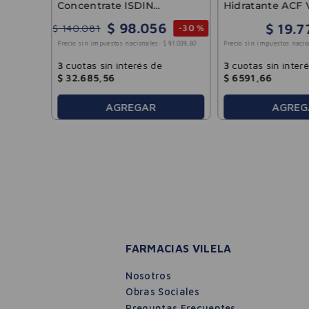
Concentrate ISDIN
Hidratante ACF V
Isdinceutics Prevent 30ml
AM/PM 45g
$
98
.
056
$
19
.
7
$
140
.
081
-
30 %
Precio sin impuestos nacio
Precio sin impuestos nacionales:
$
81
.
038
,
60
3
cuotas sin inter
3
cuotas sin interés de
$
6591
,
66
$
32
.
685
,
56
AGREGAR
AGREG
FARMACIAS VILELA
Nosotros
Obras Sociales
Preguntas Frecuentes