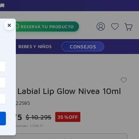
×
RESERVÁ TU PRODUCTO
RMACIA
BEBES Y NIÑOS
CONSEJOS
amo Labial Lip Glow Nivea 10ml
cia
:
-322585
91
,
75
$
10
.
295
35 %
OFF
mpuestos nacionales:
$
5530
,
37