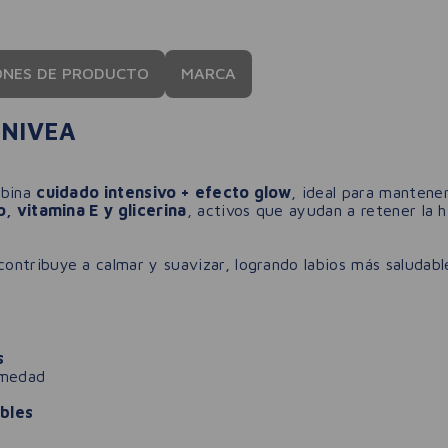
ONES DE PRODUCTO
MARCA
 NIVEA
mbina
cuidado intensivo + efecto glow
, ideal para mantener
o, vitamina E y glicerina
, activos que ayudan a retener la h
ontribuye a calmar y suavizar, logrando labios más saludabl
s
umedad
bles