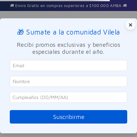
🚚 Envío Gratis en compras superiores a $100.000 AMBA 🚚
×
🎁 Sumate a la comunidad Vilela
Buscar
Recibí promos exclusivas y beneficios
especiales durante el año.
balanza-digital-bluetooth-be700i-bl
OOPS!
No encontramos ningún resultado para
"
balanza-digital-bluetooth-be700i-bl
"
Suscribirme
¿Qué debo hacer?
Comprueba los términos ingresados