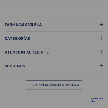
Intenta utilizar una sola palabra
Utiliza términos genéricos en la
búsqueda
Intenta buscar sinónimos del término
deseado
Si necesitás medicamentos de
farmacia, tanto de
venta libre
como bajo receta
, podés
comunicarte con nuestro equipo por
WhatsApp
, donde te brindamos
asesoramiento personalizado y te
ayudamos a
reservar tu
medicación con la opción de
delivery desde nuestra farmacia
,
además de responder cualquier
consulta sobre productos específicos.