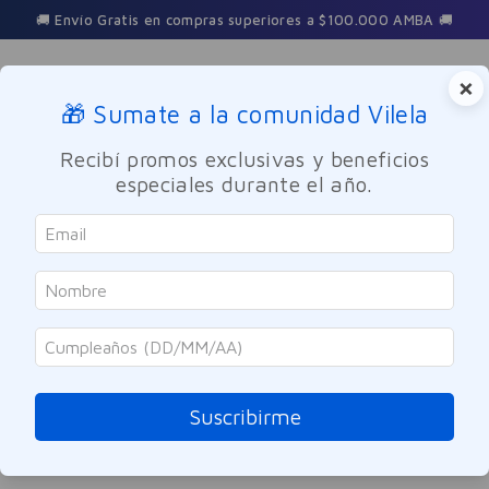
🚚 Envío Gratis en compras superiores a $100.000 AMBA 🚚
×
🎁 Sumate a la comunidad Vilela
Buscar
Recibí promos exclusivas y beneficios
especiales durante el año.
balanza-digital-bambu-retroiluminada-180kg-eb3110h
OOPS!
No encontramos ningún resultado para
"
balanza-digital-bambu-retroiluminada-
180kg-eb3110h
"
Suscribirme
¿Qué debo hacer?