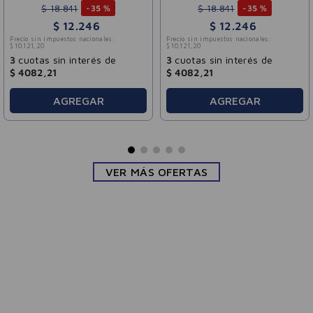
$
18
.
841
$
18
.
841
-
35 %
-
35 %
$
12
.
246
$
12
.
246
Precio sin impuestos nacionales:
Precio sin impuestos nacionales:
$
10
.
121
,
20
$
10
.
121
,
20
3
cuotas sin interés de
3
cuotas sin interés de
$
4082
,
21
$
4082
,
21
AGREGAR
AGREGAR
VER MÁS OFERTAS