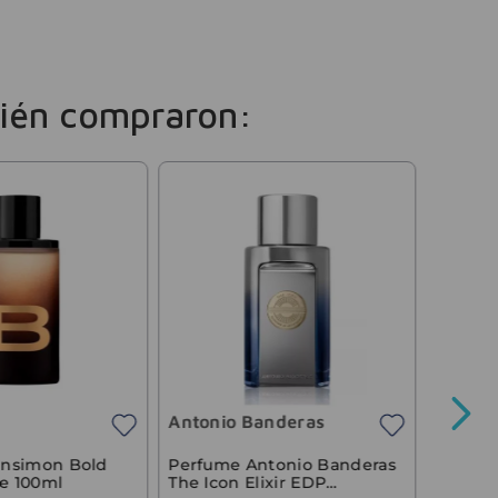
ién compraron:
SOLO
Antoni
Set Th
100ml 
Antonio Banderas
$
68
.
60
Precio sin 
nsimon Bold
Perfume Antonio Banderas
e 100ml
The Icon Elixir EDP