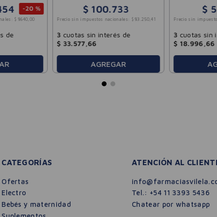
100ml
454
$
100
.
733
$
5
-
20 %
Precio sin impuestos nacionales:
$
83
.
250
,
41
Precio sin impuesto
nales:
$
8640
,
00
3
cuotas sin interés de
3
cuotas sin 
és de
$
33
.
577
,
66
$
18
.
996
,
66
AR
AGREGAR
A
CATEGORÍAS
ATENCIÓN AL CLIENT
Ofertas
info@farmaciasvilela.c
Electro
Tel.:
+54 11 3393 5436
Bebés y maternidad
Chatear por whatsapp
Suplementos