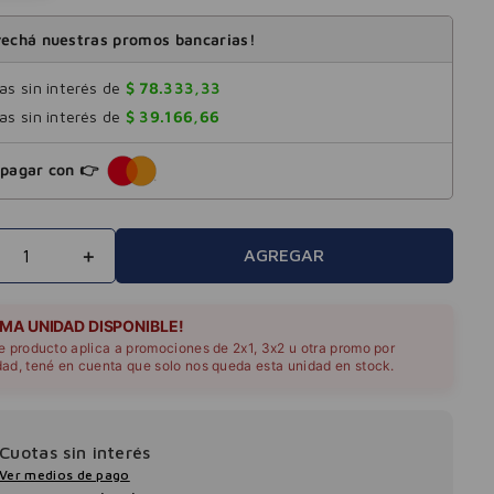
echá nuestras promos bancarias!
s sin interés de
$
78
.
333
,
33
s sin interés de
$
39
.
166
,
66
pagar con 👉
＋
AGREGAR
IMA UNIDAD DISPONIBLE!
te producto aplica a promociones de 2x1, 3x2 u otra promo por
dad, tené en cuenta que solo nos queda esta unidad en stock.
Cuotas sin interés
Ver medios de pago