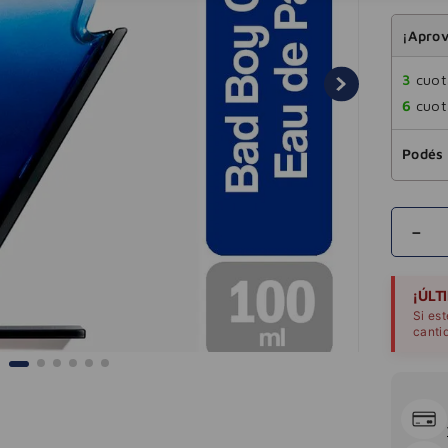
¡Aprov
3
cuota
6
cuota
Podés 
－
¡ÚLT
Si es
canti