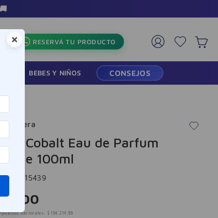
3 Cuotas sin inter
×
RESERVÁ TU PRODUCTO
RMACIA
BEBES Y NIÑOS
CONSEJOS
a Herrera
Boy Cobalt Eau de Parfum
trique 100ml
cia
:
-315439
5
.
000
mpuestos nacionales:
$
194
.
214
,
88