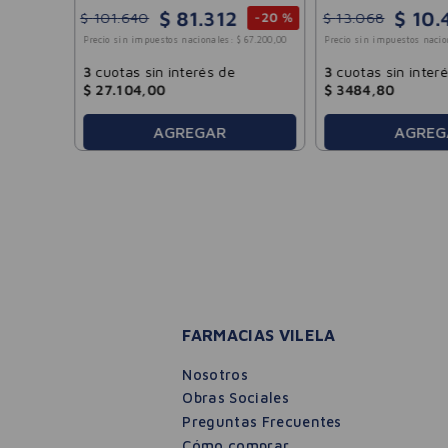
ARMAF 200ml
$
81
.
312
$
10
.
$
101
.
640
$
13
.
068
-
20 %
Precio sin impuestos nacionales:
$
67
.
200
,
00
Precio sin impuestos nacio
3
cuotas sin interés de
3
cuotas sin inter
$
27
.
104
,
00
$
3484
,
80
AGREGAR
AGREG
FARMACIAS VILELA
Nosotros
Obras Sociales
Preguntas Frecuentes
Cómo comprar