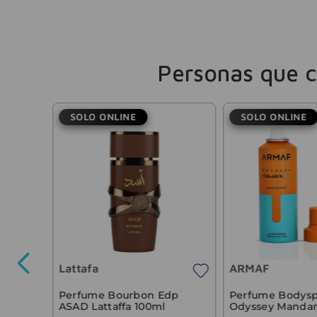
Personas que 
SOLO ONLINE
SOLO ONLINE
Eau De
Lattafa
ARMAF
38
.
487
,
60
Perfume Bourbon Edp
Perfume Bodysp
ASAD Lattaffa 100ml
Odyssey Mandar