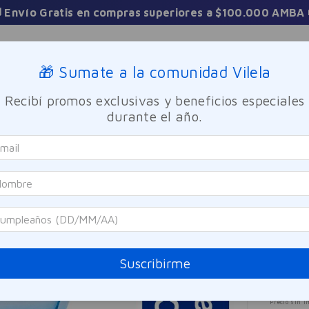
Sucursales
🎁 Sumate a la comunidad Vilela
Recibí promos exclusivas y beneficios especiales
TICA
FRAGANCIAS
CUIDADO PERSONAL
BIENESTAR Y FA
durante el año.
alt Eau de Parfum Électrique 100ml
Carolin
Bad 
Élec
Referen
Suscribirme
$
23
Precio sin i