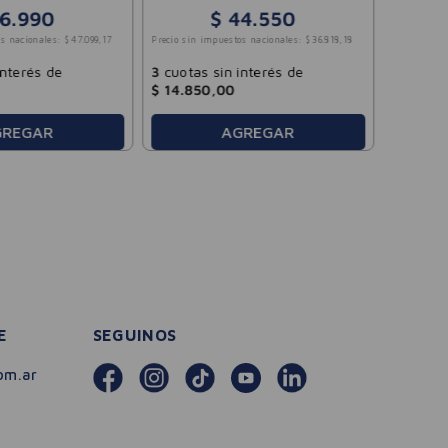
Hombre 50ml
6
.
990
$
44
.
550
3
cuotas
s nacionales:
$
47
.
099
,
17
Precio sin impuestos nacionales:
$
36
.
818
,
18
$
18
.
29
interés de
3
cuotas sin interés de
$
14
.
850
,
00
GREGAR
AGREGAR
E
SEGUINOS
om.ar