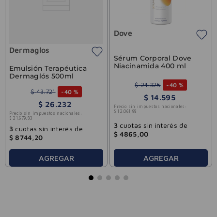
Dove
Dermaglos
Sérum Corporal Dove
Niacinamida 400 ml
Emulsión Terapéutica
Dermaglós 500ml
$
24
.
325
-
40 %
$
43
.
721
-
40 %
$
14
.
595
$
26
.
232
Precio sin impuestos nacionales:
$
12
.
061
,
98
Precio sin impuestos nacionales:
$
21
.
679
,
83
3
cuotas sin interés de
3
cuotas sin interés de
$
4865
,
00
$
8744
,
20
AGREGAR
AGREGAR