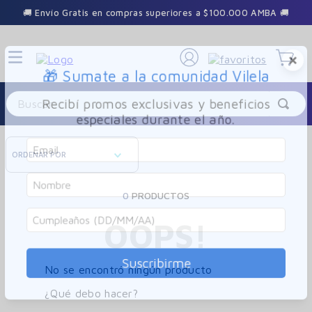
🚚 Envío Gratis en compras superiores a $100.000 AMBA 🚚
×
🎁 Sumate a la comunidad Vilela
Buscar
Recibí promos exclusivas y beneficios
especiales durante el año.
ORDENAR POR
0
PRODUCTOS
OOPS!
Suscribirme
No se encontró ningún producto
¿Qué debo hacer?