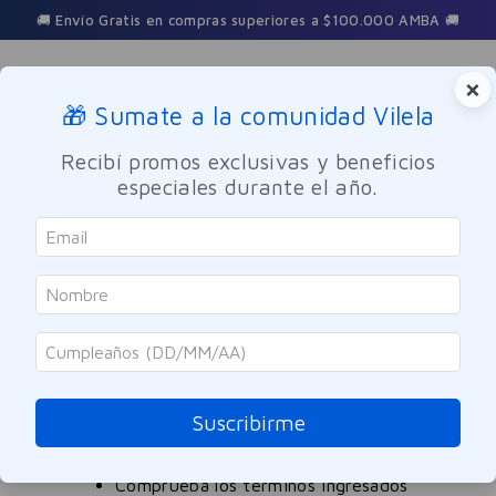
🚚 Envío Gratis en compras superiores a $100.000 AMBA 🚚
×
🎁 Sumate a la comunidad Vilela
Buscar
Recibí promos exclusivas y beneficios
especiales durante el año.
aro-vibrador-maxx-play
OOPS!
No encontramos ningún resultado para
"
aro-vibrador-maxx-play
"
Suscribirme
¿Qué debo hacer?
Comprueba los términos ingresados