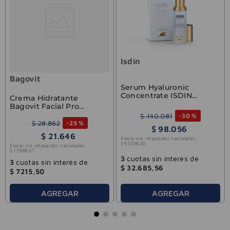
Isdin
Bagovit
Serum Hyaluronic
Concentrate ISDIN
Crema Hidratante
Isdinceutics Prevent
Bagovit Facial Pro
30ml
Esencial 50g
$
140
.
081
-
30 %
$
28
.
862
-
25 %
$
98
.
056
$
21
.
646
Precio sin impuestos nacionales:
$
81
.
038
,
60
Precio sin impuestos nacionales:
$
17
.
889
,
67
3
cuotas sin interés de
3
cuotas sin interés de
$
32
.
685
,
56
$
7215
,
50
AGREGAR
AGREGAR