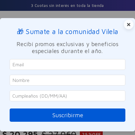
3 Cuotas sin interés en toda la tienda
×
🎁 Sumate a la comunidad Vilela
Buscar
Recibí promos exclusivas y beneficios
especiales durante el año.
Dermocosmetica
Facial
Hidratante
Bagovit
Aqua Gel Hidratante Bagovit
Facial Pro Esencial 50g
Suscribirme
Referencia
:
9964155
$
20
.
295
$
27
.
060
25 %
OFF