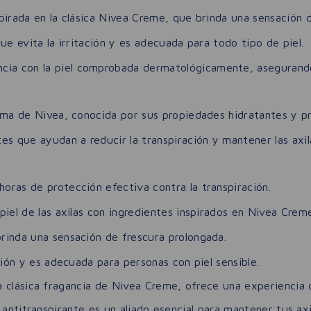
pirada en la clásica Nivea Creme, que brinda una sensación d
e evita la irritación y es adecuada para todo tipo de piel.
cia con la piel comprobada dermatológicamente, asegurando
rema de Nivea, conocida por sus propiedades hidratantes y p
 que ayudan a reducir la transpiración y mantener las axil
oras de protección efectiva contra la transpiración.
piel de las axilas con ingredientes inspirados en Nivea Crem
rinda una sensación de frescura prolongada.
ción y es adecuada para personas con piel sensible.
 clásica fragancia de Nivea Creme, ofrece una experiencia d
 antitranspirante es un aliado esencial para mantener tus axi