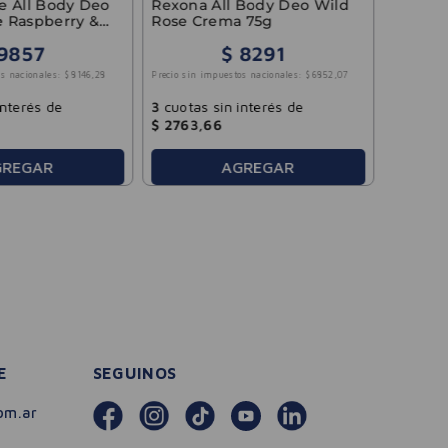
e All Body Deo
Rexona All Body Deo Wild
 Raspberry &
Rose Crema 75g
9857
$
8291
3
cuotas
s nacionales:
$
8146
,
28
Precio sin impuestos nacionales:
$
6852
,
07
$
1168
,
interés de
3
cuotas sin interés de
$
2763
,
66
GREGAR
AGREGAR
E
SEGUINOS
om.ar