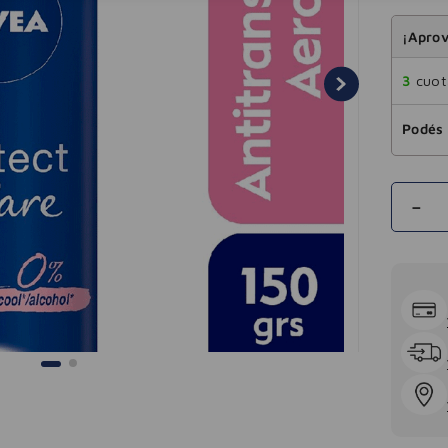
¡Aprov
3
cuota
Podés 
－