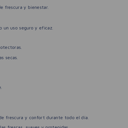
e frescura y bienestar.
 un uso seguro y eficaz.
rotectoras.
as secas.
e.
e frescura y confort durante todo el día.
las frescas, suaves y protegidas.