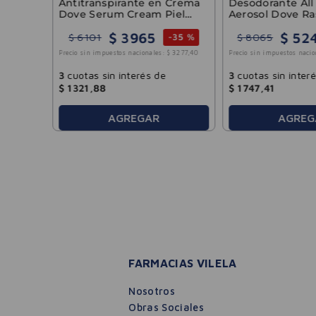
Antitranspirante en Crema
Desodorante Al
Dove Serum Cream Piel
Aerosol Dove Ra
Sensible 50g
Rose 150ml
$
3965
$
52
$
6101
$
8065
-
35 %
Precio sin impuestos nacionales:
$
3277
,
40
Precio sin impuestos nacio
3
cuotas sin interés de
3
cuotas sin inter
$
1321
,
88
$
1747
,
41
AGREGAR
AGREG
FARMACIAS VILELA
Nosotros
Obras Sociales