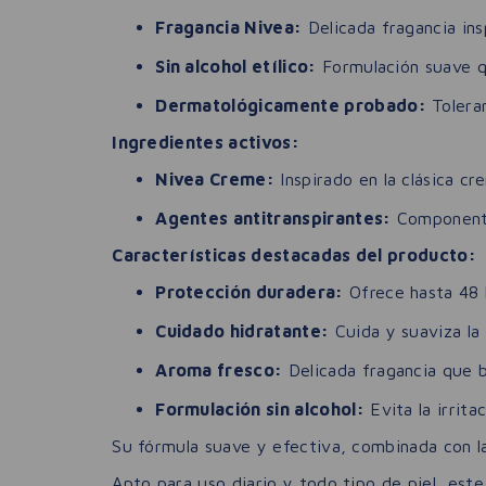
Fragancia Nivea:
Delicada fragancia ins
Sin alcohol etílico:
Formulación suave qu
Dermatológicamente probado:
Toleran
Ingredientes activos:
Nivea Creme:
Inspirado en la clásica c
Agentes antitranspirantes:
Componentes
Características destacadas del producto:
Protección duradera:
Ofrece hasta 48 h
Cuidado hidratante:
Cuida y suaviza la 
Aroma fresco:
Delicada fragancia que b
Formulación sin alcohol:
Evita la irrita
Su fórmula suave y efectiva, combinada con la
Apto para uso diario y todo tipo de piel, este