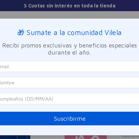
Comprá y
Sucursales
🎁 Sumate a la comunidad Vilela
Recibí promos exclusivas y beneficios especiales
TICA
FRAGANCIAS
CUIDADO PERSONAL
BIENESTAR Y FA
durante el año.
itranspirante En Aerosol Protect & Care Nivea 150ml
Nivea
Anti
Care
Referen
Suscribirme
$
47
Precio sin i