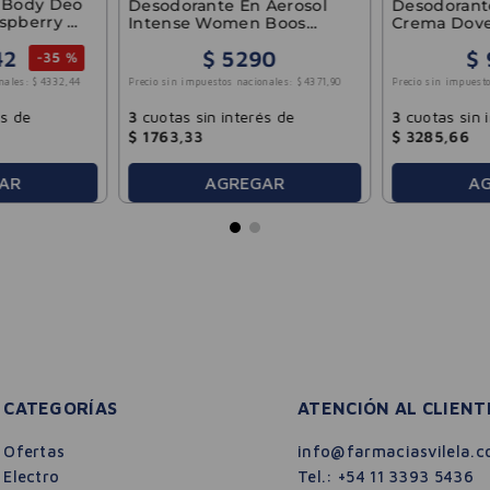
l Body Deo
Desodorante En Aerosol
Desodorant
spberry &
Intense Women Boos
Crema Dove
123ml
Rose 75g
42
$
5290
$
-
35 %
Precio sin impuestos nacionales:
$
4371
,
90
Precio sin impuesto
nales:
$
4332
,
44
3
cuotas sin interés de
3
cuotas sin 
és de
$
1763
,
33
$
3285
,
66
AR
AGREGAR
A
CATEGORÍAS
ATENCIÓN AL CLIENT
Ofertas
info@farmaciasvilela.c
Electro
Tel.:
+54 11 3393 5436