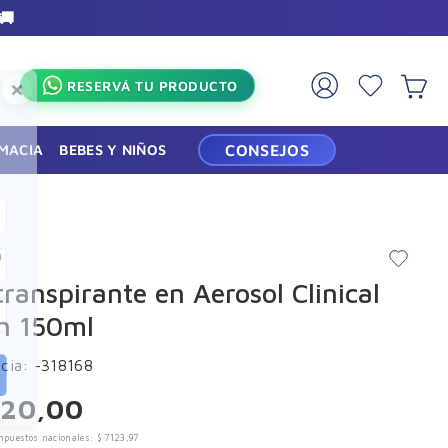
×
RESERVÁ TU PRODUCTO
RMACIA
BEBES Y NIÑOS
CONSEJOS
a
transpirante en Aerosol Clinical
n 150ml
cia
:
-318168
620
,
00
mpuestos nacionales:
$
7123
,
97