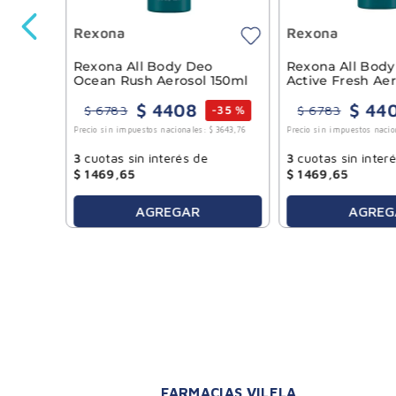
Rexona
Rexona
5454
,
55
Rexona All Body Deo
Rexona All Bod
Ocean Rush Aerosol 150ml
Active Fresh Aer
$
4408
$
44
$
6783
$
6783
-
35 %
Precio sin impuestos nacionales:
$
3643
,
76
Precio sin impuestos nacio
3
cuotas sin interés de
3
cuotas sin inter
$
1469
,
65
$
1469
,
65
AGREGAR
AGREG
FARMACIAS VILELA