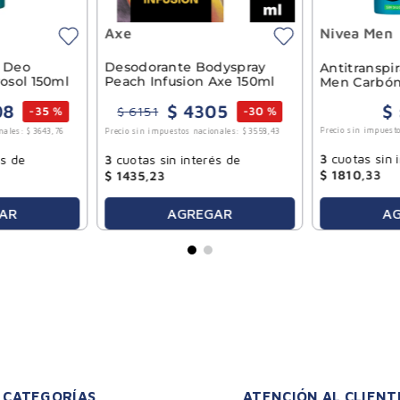
Axe
Nivea Men
y Deo
Desodorante Bodyspray
Antitranspi
osol 150ml
Peach Infusion Axe 150ml
Men Carbón
08
$
4305
$
$
6151
-
35 %
-
30 %
Precio sin impuesto
nales:
$
3643
,
76
Precio sin impuestos nacionales:
$
3558
,
43
3
cuotas sin 
és de
3
cuotas sin interés de
$
1810
,
33
$
1435
,
23
AR
AGREGAR
A
CATEGORÍAS
ATENCIÓN AL CLIENT