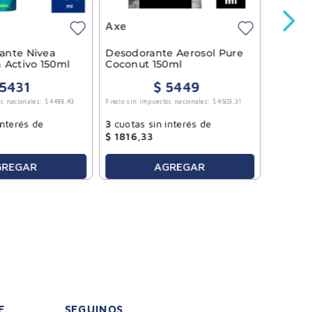
Axe
$
615
Precio sin 
rante Nivea
Desodorante Aerosol Pure
 Activo 150ml
Coconut 150ml
5431
$
5449
3
cuotas
s nacionales:
$
4488
,
43
Precio sin impuestos nacionales:
$
4503
,
31
$
1435
,
interés de
3
cuotas sin interés de
$
1816
,
33
GREGAR
AGREGAR
E
SEGUINOS