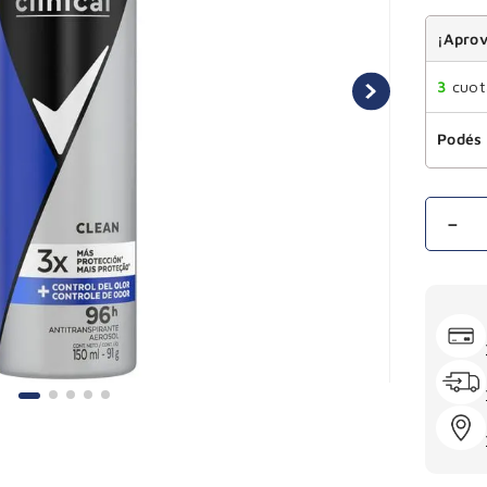
¡Aprov
3
cuota
Podés 
－