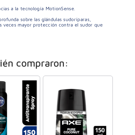
acias a la tecnología MotionSense.
ofunda sobre las glándulas sudoríparas,
s veces mayor protección contra el sudor que
ién compraron:
Axe
Desodo
Lavend