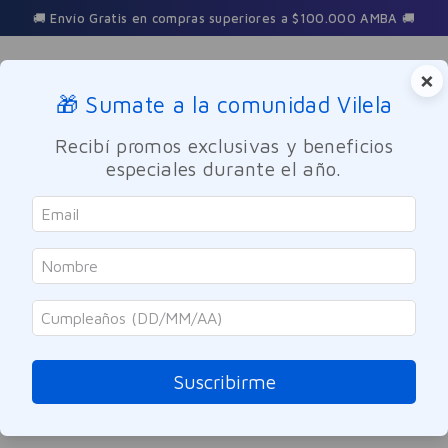
🚚 Envío Gratis en compras superiores a $100.000 AMBA 🚚
×
🎁 Sumate a la comunidad Vilela
Buscar
Recibí promos exclusivas y beneficios
especiales durante el año.
antitranspirante-en-aerosol-alma-123ml
OOPS!
No encontramos ningún resultado para
"
antitranspirante-en-aerosol-alma-
123ml
"
Suscribirme
¿Qué debo hacer?