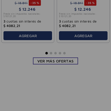
$
18
.
841
$
18
.
841
-
35 %
-
35 %
$
12
.
246
$
12
.
246
Precio sin impuestos nacionales:
Precio sin impuestos nacionales:
$
10
.
121
,
20
$
10
.
121
,
20
3
cuotas sin interés de
3
cuotas sin interés de
$
4082
,
21
$
4082
,
21
AGREGAR
AGREGAR
VER MÁS OFERTAS