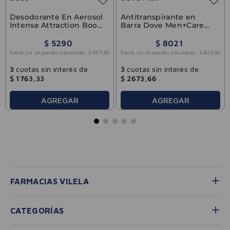
Desodorante En Aerosol
Antitranspirante en
Intense Attraction Boos
Barra Dove Men+Care
150ml
Protección Total 50 g
$
5290
$
8021
Precio sin impuestos nacionales:
$
4371
,
90
Precio sin impuestos nacionales:
$
6628
,
93
3
cuotas sin interés de
3
cuotas sin interés de
$
1763
,
33
$
2673
,
66
AGREGAR
AGREGAR
FARMACIAS VILELA
CATEGORÍAS