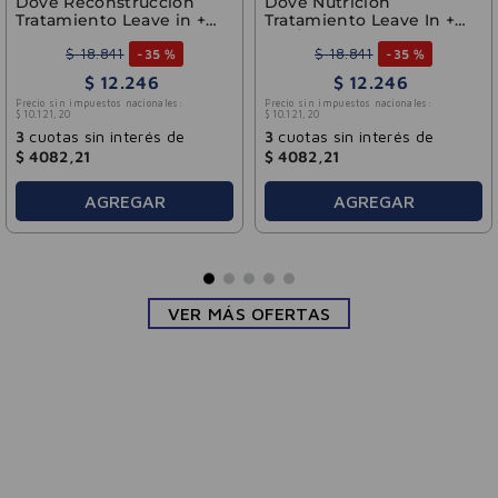
Dove Reconstrucción
Dove Nutrición
Tratamiento Leave in +
Tratamiento Leave In +
Aminoácidos 110ml
Tri-Óleos 110 ml
$
18
.
841
$
18
.
841
-
35 %
-
35 %
$
12
.
246
$
12
.
246
Precio sin impuestos nacionales:
Precio sin impuestos nacionales:
$
10
.
121
,
20
$
10
.
121
,
20
3
cuotas sin interés de
3
cuotas sin interés de
$
4082
,
21
$
4082
,
21
AGREGAR
AGREGAR
VER MÁS OFERTAS