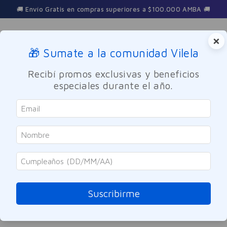
🚚 Envío Gratis en compras superiores a $100.000 AMBA 🚚
×
🎁 Sumate a la comunidad Vilela
Buscar
Recibí promos exclusivas y beneficios
especiales durante el año.
acondicionador-oleo-extraordinario-rizos-definidos-200ml
OOPS!
No encontramos ningún resultado para
"
acondicionador-oleo-extraordinario-
rizos-definidos-200ml
"
Suscribirme
¿Qué debo hacer?