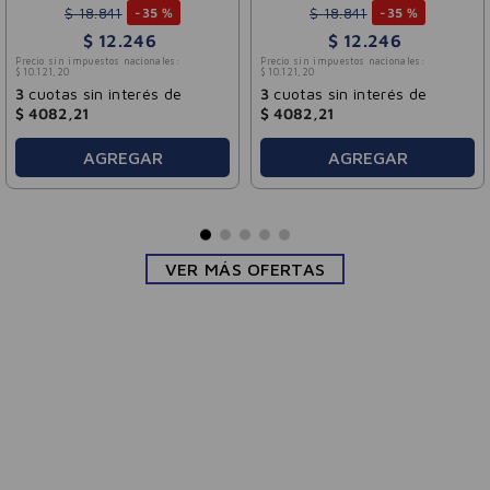
$
18
.
841
$
18
.
841
-
35 %
-
35 %
$
12
.
246
$
12
.
246
Precio sin impuestos nacionales:
Precio sin impuestos nacionales:
$
10
.
121
,
20
$
10
.
121
,
20
3
cuotas sin interés de
3
cuotas sin interés de
$
4082
,
21
$
4082
,
21
AGREGAR
AGREGAR
VER MÁS OFERTAS