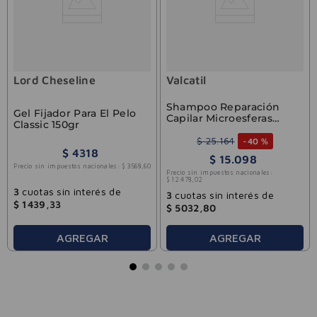
Lord Cheseline
Valcatil
Shampoo Reparación
Gel Fijador Para El Pelo
Capilar Microesferas
Classic 150gr
Pomo 150ml
$
25
.
164
-
40 %
$
4318
$
15
.
098
Precio sin impuestos nacionales:
$
3568
,
60
Precio sin impuestos nacionales:
$
12
.
478
,
02
3
cuotas sin interés de
3
cuotas sin interés de
$
1439
,
33
$
5032
,
80
AGREGAR
AGREGAR