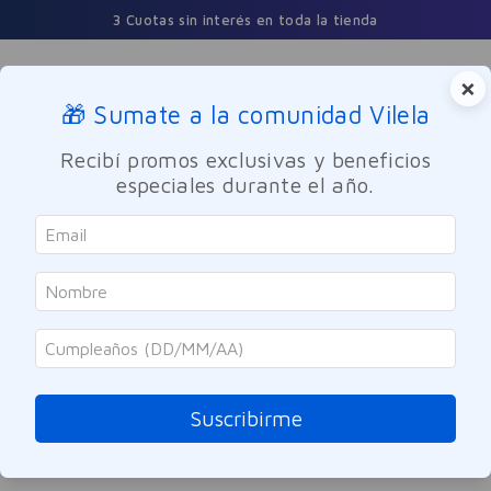
3 Cuotas sin interés en toda la tienda
×
🎁 Sumate a la comunidad Vilela
Buscar
Recibí promos exclusivas y beneficios
especiales durante el año.
Cuidado Personal
Cuidado del Cabello
Elvive
Acondicionador Hidra Rellenador
200ml
Suscribirme
Referencia
:
-307856