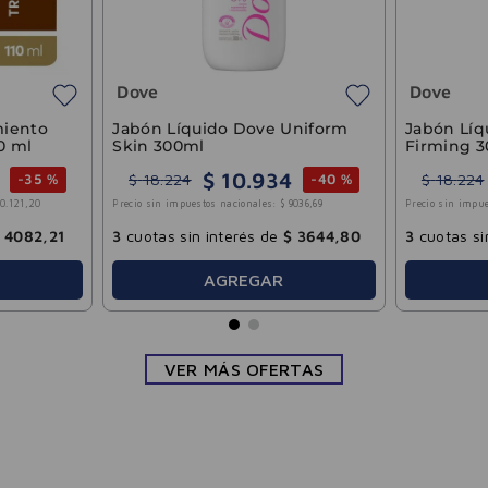
Dove
Dove
miento
Jabón Líquido Dove Uniform
Jabón Líq
10 ml
Skin 300ml
Firming 
$
10
.
934
$
18
.
224
$
18
.
224
-
35 %
-
40 %
10
.
121
,
20
Precio sin impuestos nacionales:
$
9036
,
69
Precio sin impue
4082
,
21
3
cuotas sin interés de
$
3644
,
80
3
cuotas si
AGREGAR
VER MÁS OFERTAS