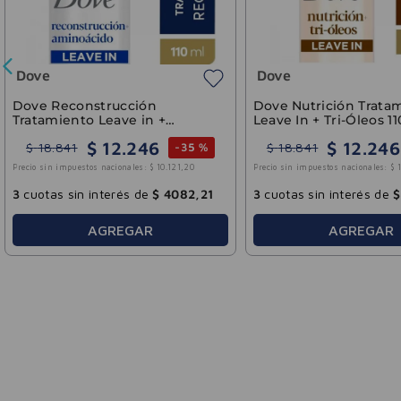
Dove
Dove
Dove Reconstrucción
Dove Nutrición Trata
Tratamiento Leave in +
Leave In + Tri-Óleos 1
Aminoácidos 110ml
$
12
.
246
$
12
.
246
$
18
.
841
$
18
.
841
-
35 %
Precio sin impuestos nacionales:
$
10
.
121
,
20
Precio sin impuestos nacionales:
$
3
cuotas sin interés de
$
4082
,
21
3
cuotas sin interés de
$
AGREGAR
AGREGAR