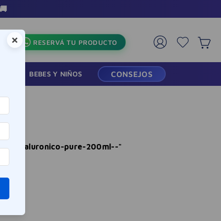
🚚
×
RESERVÁ TU PRODUCTO
RMACIA
BEBES Y NIÑOS
CONSEJOS
dor-hialuronico-pure-200ml--
"