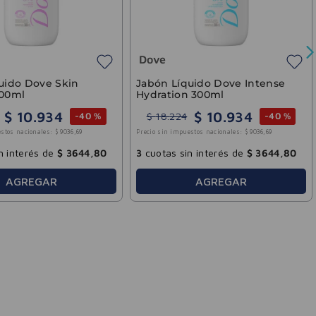
Dove
uido Dove Skin
Jabón Líquido Dove Intense
300ml
Hydration 300ml
$
10
.
934
$
10
.
934
$
18
.
224
-
40 %
-
40 %
stos nacionales:
$
9036
,
69
Precio sin impuestos nacionales:
$
9036
,
69
n interés de
$
3644
,
80
3
cuotas sin interés de
$
3644
,
80
AGREGAR
AGREGAR