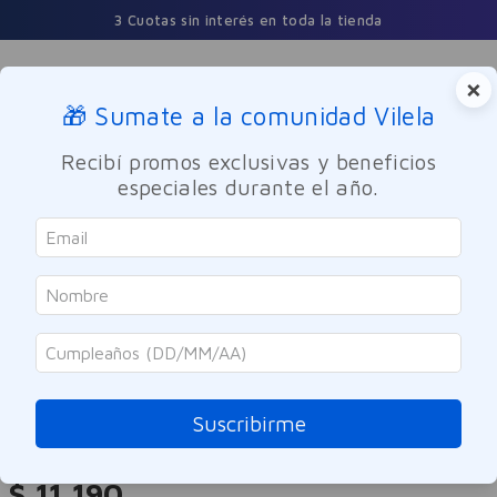
3 Cuotas sin interés en toda la tienda
×
🎁 Sumate a la comunidad Vilela
Buscar
Recibí promos exclusivas y beneficios
especiales durante el año.
Cuidado Personal
Cuidado del Cabello
Acondicionador
Garnier
Acondicionador Fructis Hair Food
Ananá 300ml
Suscribirme
Referencia
:
-320653
$
11
.
190