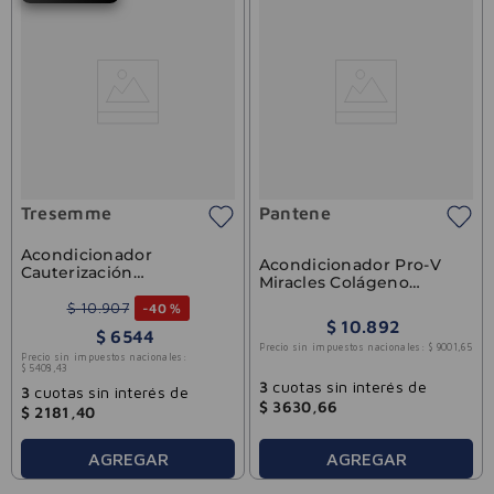
Tresemme
Pantene
Acondicionador
Acondicionador Pro-V
Cauterización
Miracles Colágeno
Reparadora 500ml
Pantene 250ml
$
10
.
907
-
40 %
$
10
.
892
$
6544
Precio sin impuestos nacionales:
$
9001
,
65
Precio sin impuestos nacionales:
$
5408
,
43
3
cuotas sin interés de
3
cuotas sin interés de
$
3630
,
66
$
2181
,
40
AGREGAR
AGREGAR