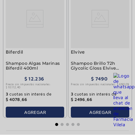
Biferdil
Elvive
Shampoo Algas Marinas
Shampoo Brillo 72h
Biferdil 400ml
Glycolic Gloss Elvive
200ml
$
12
.
236
$
7490
Precio sin impuestos nacionales:
Precio sin impuestos nacionales:
$
6190
,
08
$
10
.
112
,
40
3
cuotas sin interés de
3
cuotas sin interés de
$
4078
,
66
$
2496
,
66
AGREGAR
AGREGAR