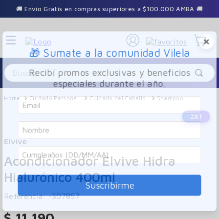
🚚 Envío Gratis en compras superiores a $100.000 AMBA 🚚
×
🎁 Sumate a la comunidad Vilela
Buscar
Recibí promos exclusivas y beneficios
especiales durante el año.
Cuidado Personal
Cuidado del Cabello
Shampoo
2X1
Elvive
Acondicionador Elvive Hidra
Hialurónico 400ml
Suscribirme
Referencia
:
-307857
$
11
.
190