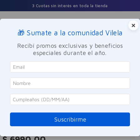
3 Cuotas sin interés en toda la tienda
×
🎁 Sumate a la comunidad Vilela
Buscar
Recibí promos exclusivas y beneficios
especiales durante el año.
Cuidado Personal
Cuidado del Cabello
Elvive
Acondicionador Elvive Color Vive
200ml
Suscribirme
Referencia
:
8003283
$
6990
,
00