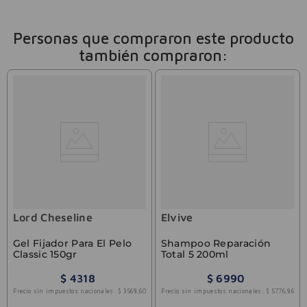
Personas que compraron este producto
también compraron:
Lord Cheseline
Elvive
Gel Fijador Para El Pelo
Shampoo Reparación
Classic 150gr
Total 5 200ml
$
4318
$
6990
Precio sin impuestos nacionales:
$
3568
,
60
Precio sin impuestos nacionales:
$
5776
,
86