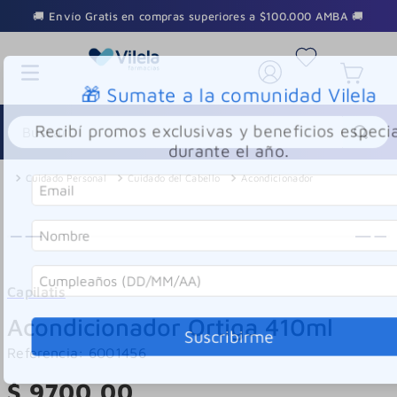
🚚 Envío Gratis en compras superiores a $100.000 AMBA 🚚
🎁 Sumate a la comunidad Vilela
Buscar
Recibí promos exclusivas y beneficios especi
durante el año.
Cuidado Personal
Cuidado del Cabello
Acondicionador
Capilatis
Acondicionador Ortiga 410ml
Suscribirme
Referencia
:
6001456
$
9700
,
00