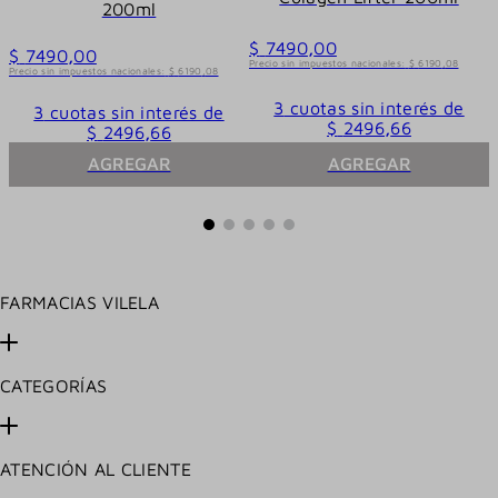
200ml
$
7490
,
00
$
7490
,
00
Precio sin impuestos nacionales:
$
6190
,
08
Precio sin impuestos nacionales:
$
6190
,
08
3
cuotas sin interés de
3
cuotas sin interés de
$
2496
,
66
$
2496
,
66
AGREGAR
AGREGAR
FARMACIAS VILELA
CATEGORÍAS
ATENCIÓN AL CLIENTE