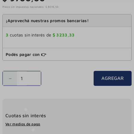
Precio sin impuestos nacionales:
$
8016
,
53
¡Aprovechá nuestras promos bancarias!
3
cuotas sin interés de
$
3233
,
33
Podés pagar con 👉
－
＋
AGREGAR
Cuotas sin interés
Ver medios de pago