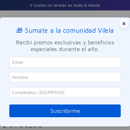
3 Cuotas sin interés en toda la tienda
×
🎁 Sumate a la comunidad Vilela
Buscar
Recibí promos exclusivas y beneficios
especiales durante el año.
Cuidado Personal
Cuidado del Cabello
Acondicionador
Capilatis
Acondicionador Brillo 420ml
Suscribirme
Referencia
:
-111
$
9700
,
00