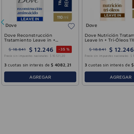
Dove
Do
 Dove Uniform
Jabón Líquido Dove Skin
Jab
Firming 300ml
Hyd
0
.
934
$
10
.
934
$
18
.
224
$
-
40 %
-
40 %
ionales:
$
9036
,
69
Precio sin impuestos nacionales:
$
9036
,
69
Preci
rés de
$
3644
,
80
3
cuotas sin interés de
$
3644
,
80
3
cu
EGAR
AGREGAR