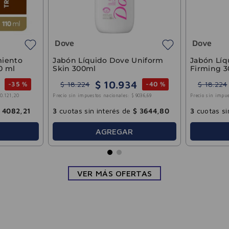
3
cuotas sin interés de
$
8509
AGREGAR
ve
ón Líquido Dove Intense
ration 300ml
$
10
.
934
18
.
224
-
40 %
o sin impuestos nacionales:
$
9036
,
69
otas sin interés de
$
3644
,
80
AGREGAR
VER MÁS OFERTAS