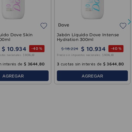
,
20
3
cuotas sin interés de
$
6008
,
33
3
cuotas sin inte
AGREGAR
AGR