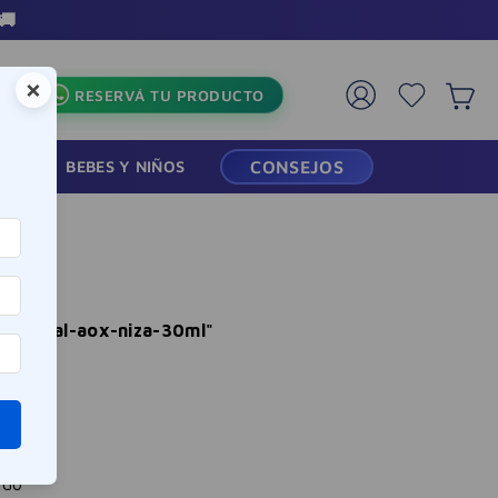
🚚
×
RESERVÁ TU PRODUCTO
RMACIA
BEBES Y NIÑOS
CONSEJOS
te-facial-aox-niza-30ml
"
ado