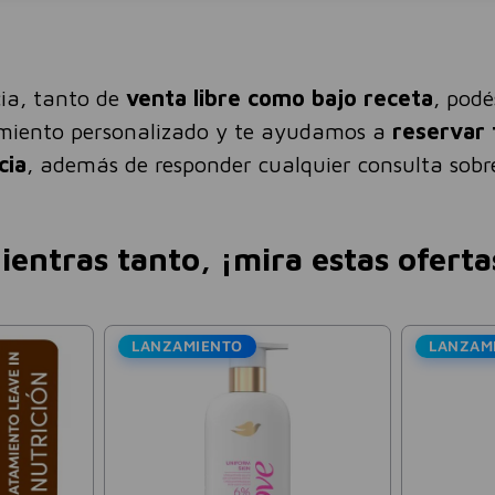
ia, tanto de
venta libre como bajo receta
, pod
amiento personalizado y te ayudamos a
reservar 
cia
, además de responder cualquier consulta sobre
ientras tanto, ¡mira estas oferta
ANZAMIENTO
LANZAMIENTO
Bagó - Arcor
Colágeno Hidrolizado Sabo
Limonada Simple Bagó 27
$
25
.
527
$
36
.
468
-
3
Precio sin impuestos nacionales:
$
21
.
097
,
19