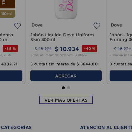
 Sin
Espuma Limpiadora
Vick Vapo
Microexfoliante Pro Lifting
12g
Facial Bagovit 100ml
5
$
14
.
419
$
24
.
033
$
600
-
30 %
-
40 %
14
.
896
,
69
Precio sin impuestos nacionales:
$
11
.
917
,
19
Precio sin impue
6008
,
33
3
cuotas sin interés de
$
4806
,
60
3
cuotas si
AGREGAR
VER MÁS OFERTAS
CATEGORÍAS
ATENCIÓN AL CLIENT