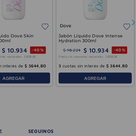
3
cuotas sin interés de
$
3644
,
80
AGREGAR
rub Ungüento Lata
$
3300
0
-
45 %
stos nacionales:
$
2727
,
27
n interés de
$
1100
,
00
AGREGAR
E
SEGUINOS