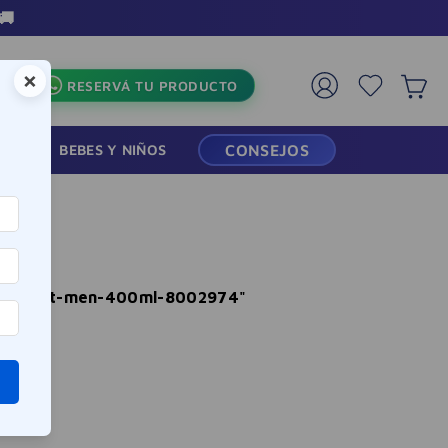
3 Cuotas sin interés en toda la 
×
RESERVÁ TU PRODUCTO
RMACIA
BEBES Y NIÑOS
CONSEJOS
l-effect-men-400ml-8002974
"