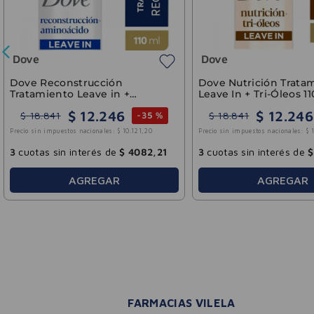
Bagó - Arcor
Colágeno Hidrolizado Sabor
Creatina Monohidrato
Limonada Simple Bagó 273ml
Sabor Crealiv 150g
$
25
.
527
$
18
.
02
$
36
.
468
$
25
.
750
-
30 %
Precio sin impuestos nacionales:
$
21
.
097
,
19
Precio sin impuestos nacionales:
$
3
cuotas sin interés de
$
8509
,
20
3
cuotas sin interés de
$
AGREGAR
AGREGAR
FARMACIAS VILELA