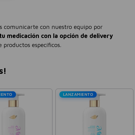
és comunicarte con nuestro equipo por
tu medicación con la opción de delivery
 productos específicos.
s!
LANZAMIENTO
Dove
Jabón Exfoliante Corporal
Dove Body Scrub Granada y
Karité 280g
$
10
.
934
$
18
.
224
-
40 %
Precio sin impuestos nacionales:
$
9036
,
69