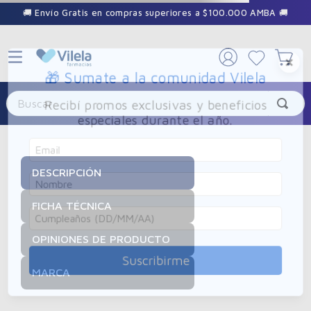
🚚 Envío Gratis en compras superiores a $100.000 AMBA 🚚
×
🎁 Sumate a la comunidad Vilela
Buscar
Recibí promos exclusivas y beneficios
especiales durante el año.
DESCRIPCIÓN
FICHA TÉCNICA
OPINIONES DE PRODUCTO
Suscribirme
MARCA