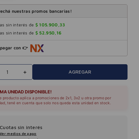
echá nuestras promos bancarias!
s sin interés de
$
105
.
900
,
33
s sin interés de
$
52
.
950
,
16
pagar con 👉
＋
AGREGAR
IMA UNIDAD DISPONIBLE!
te producto aplica a promociones de 2x1, 3x2 u otra promo por
dad, tené en cuenta que solo nos queda esta unidad en stock.
Cuotas sin interés
Ver medios de pago