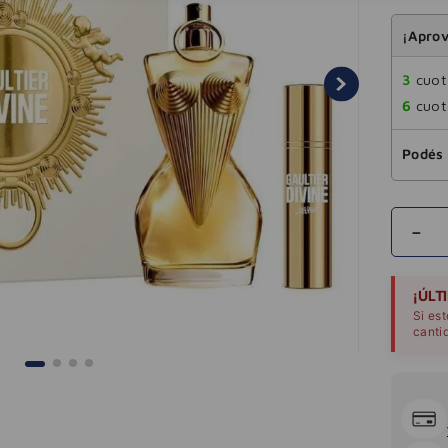
¡Aprov
3
cuota
6
cuota
Podés 
－
¡ÚLT
Si es
canti