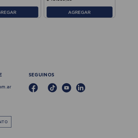
GREGAR
AGREGAR
E
SEGUINOS
om.ar
ENTO