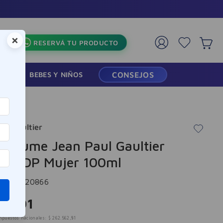
×
RESERVÁ TU PRODUCTO
RMACIA
BEBES Y NIÑOS
CONSEJOS
ul Gaultier
Perfume Jean Paul Gaultier
ne EDP Mujer 100ml
cia
:
-320866
7
.
701
mpuestos nacionales:
$
262
.
562
,
81