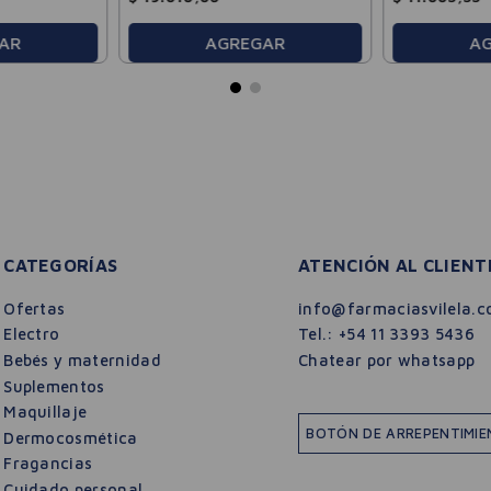
AR
AGREGAR
A
CATEGORÍAS
ATENCIÓN AL CLIENT
Ofertas
info@farmaciasvilela.c
Electro
Tel.:
+54 11 3393 5436
Bebés y maternidad
Chatear por whatsapp
Suplementos
Maquillaje
BOTÓN DE ARREPENTIMI
Dermocosmética
Fragancias
Cuidado personal