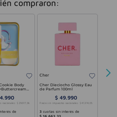
ién compraron:
Paco 
Set Pe
Olympé
Cher
Precio sin 
Cookie Body
Cher Dieciocho Glossy Eau
(+Buttercream
de Parfum 100ml
135ml
4
.
990
$
49
.
990
6
cuotas
s nacionales:
$
28
.
917
,
36
Precio sin impuestos nacionales:
$
41
.
314
,
05
$
48
.
02
interés de
3
cuotas sin interés de
$
16
.
663
,
33