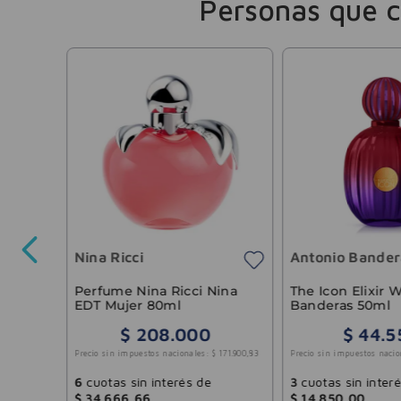
Personas que 
rs
Nina Ricci
Antonio Bander
35
.
867
,
77
Perfume Nina Ricci Nina
The Icon Elixir
EDT Mujer 80ml
Banderas 50ml
$
208
.
000
$
44
.
5
Precio sin impuestos nacionales:
$
171
.
900
,
83
Precio sin impuestos nacio
6
cuotas sin interés de
3
cuotas sin inter
$
34
.
666
,
66
$
14
.
850
,
00