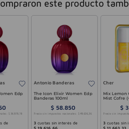
compraron este producto tamb
as
Antonio Banderas
Cher
 Women Edp
The Icon Elixir Women Edp
Mix Lemon 
Banderas 100ml
Mist Cofre 
150g) Cher 
50
$
58
.
850
$
3
nales:
$
36
.
818
,
18
Precio sin impuestos nacionales:
$
48
.
636
,
36
Precio sin impuesto
és de
3
cuotas sin interés de
3
cuotas sin 
$
19
.
616
,
66
$
11
.
663
,
33