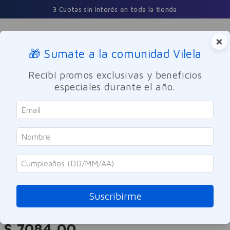
3 Cuotas sin interés en toda la tienda
×
🎁 Sumate a la comunidad Vilela
Buscar
Recibí promos exclusivas y beneficios
especiales durante el año.
Nutricion y Deporte
Suplemento Deportivo
Natufarma
Magnesio Sport Energía +
Rendimiento 30 Comprimidos
Suscribirme
Referencia
:
9943005
$
7084
,
00