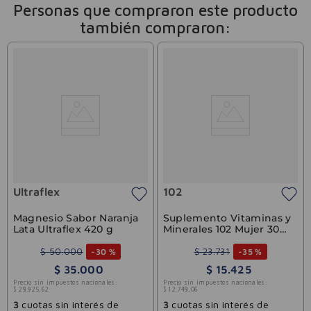
Personas que compraron este producto
también compraron:
Ultraflex
102
Magnesio Sabor Naranja
Suplemento Vitaminas y
Lata Ultraflex 420 g
Minerales 102 Mujer 30
Cápsulas
$
50
.
000
$
23
.
731
-
30 %
-
35 %
$
35
.
000
$
15
.
425
Precio sin impuestos nacionales:
Precio sin impuestos nacionales:
$
28
.
925
,
62
$
12
.
748
,
06
3
cuotas sin interés de
3
cuotas sin interés de