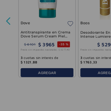
l-On
ite
Dove
Boos
3100
,
00
Antitranspirante en Crema
Desodorante En
Dove Serum Cream Piel
Intense Lumie
Sensible 50g
Boos 127ml
$
3965
$
529
$
6101
-
35 %
Precio sin impuestos nacio
Precio sin impuestos nacionales:
$
3277
,
40
3
cuotas sin inter
3
cuotas sin interés de
$
1763
,
33
$
1321
,
88
AGREGAR
AGREG