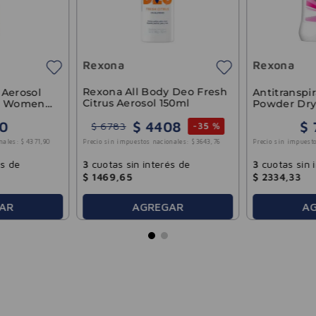
Rexona
Rexona
Rexona All Body Deo Fresh
 Aerosol
Antitranspi
Citrus Aerosol 150ml
re Women
Powder Dry
$
4408
0
$
$
6783
-
35 %
nales:
$
4371
,
90
Precio sin impuesto
Precio sin impuestos nacionales:
$
3643
,
76
és de
3
cuotas sin 
3
cuotas sin interés de
$
2334
,
33
$
1469
,
65
AGREGAR
AR
A