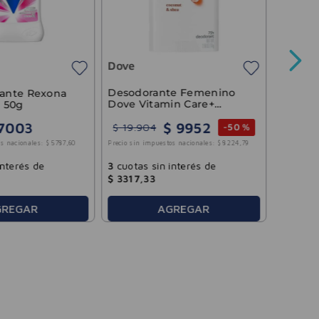
Antitra
Femenin
55ml
Dove
Precio sin 
Desodorante Femenino
rante Rexona
Dove Vitamin Care+
 50g
Coconut & Shea 74g
$
9952
7003
$
19
.
904
-
50 %
3
cuotas
s nacionales:
$
5787
,
60
Precio sin impuestos nacionales:
$
8224
,
79
$
1436
,
interés de
3
cuotas sin interés de
$
3317
,
33
AGREGAR
GREGAR