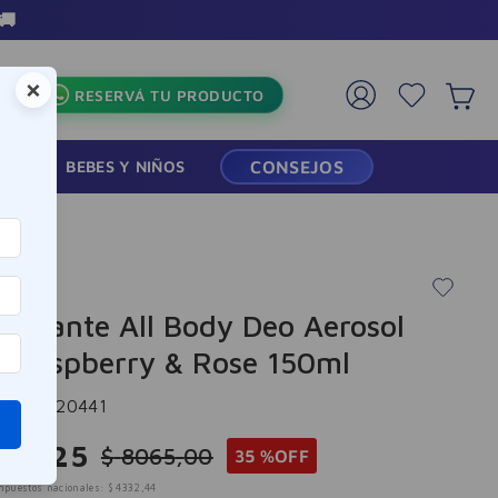
🚚
×
RESERVÁ TU PRODUCTO
RMACIA
BEBES Y NIÑOS
CONSEJOS
dorante All Body Deo Aerosol
 Raspberry & Rose 150ml
cia
:
-320441
242
,
25
$
8065
,
00
35 %
OFF
mpuestos nacionales:
$
4332
,
44