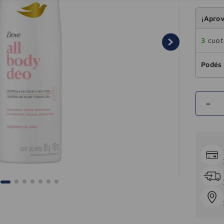
¡Aprov
3
cuota
Podés 
－