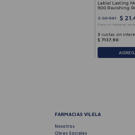
Labial Lasting 
900 Ravishing R
Rimmel
$
21
.
$
30
.
591
Precio sin impuestos nacio
3
cuotas sin inter
$
7137
,
90
AGREG
FARMACIAS VILELA
Nosotros
Obras Sociales