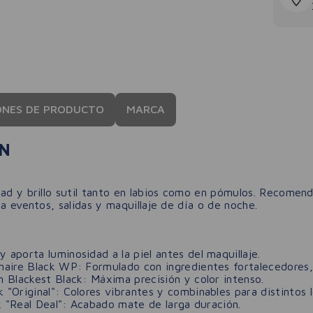
ONES DE PRODUCTO
MARCA
ON
dad y brillo sutil tanto en labios como en pómulos. Recomen
ra eventos, salidas y maquillaje de día o de noche.
porta luminosidad a la piel antes del maquillaje.
aire Black WP: Formulado con ingredientes fortalecedores, 
 Blackest Black: Máxima precisión y color intenso.
Original": Colores vibrantes y combinables para distintos l
k "Real Deal": Acabado mate de larga duración.