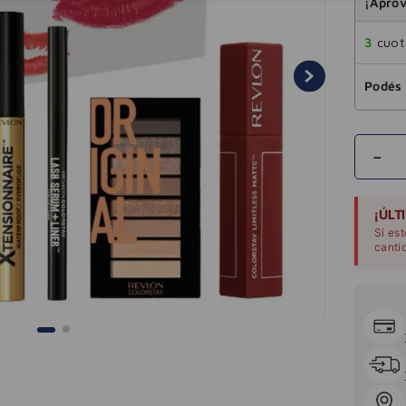
¡Aprov
3
cuota
Podés 
－
¡ÚLT
Si es
canti