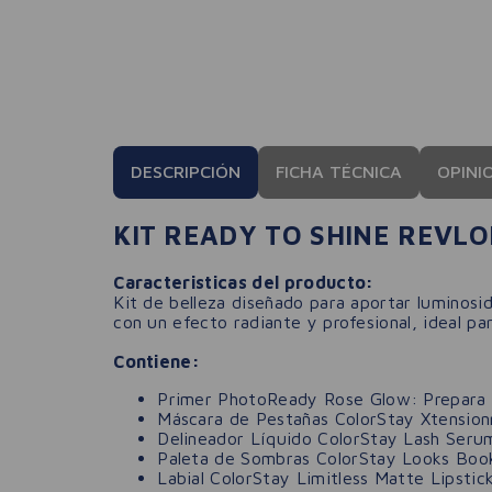
DESCRIPCIÓN
FICHA TÉCNICA
OPINI
KIT READY TO SHINE REVL
Caracteristicas del producto:
Kit de belleza diseñado para aportar luminosi
con un efecto radiante y profesional, ideal pa
Contiene:
Primer PhotoReady Rose Glow: Prepara y a
Máscara de Pestañas ColorStay Xtensionn
Delineador Líquido ColorStay Lash Serum
Paleta de Sombras ColorStay Looks Book "
Labial ColorStay Limitless Matte Lipstic