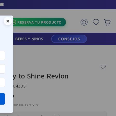
🚚
×
RESERVÁ TU PRODUCTO
RMACIA
BEBES Y NIÑOS
CONSEJOS
Ready to Shine Revlon
cia
:
-304305
0
.
147
mpuestos nacionales:
$
57
.
972
,
73