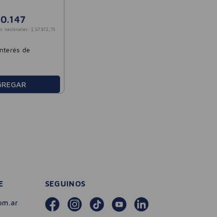
70
.
147
s nacionales:
$
57
.
972
,
73
interés de
GREGAR
E
SEGUINOS
om.ar