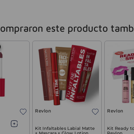
compraron este producto tamb
Revlon
Revlon
Kit Infaltables Labial Matte
Kit Ready t
+ Mascara + Glow Lotion
Revlon