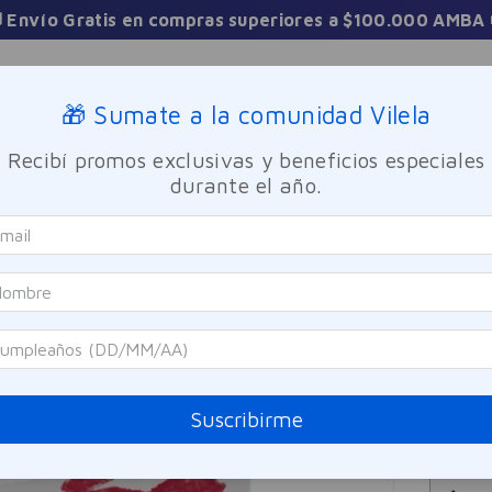
 Envío Gratis en compras superiores a $100.000 AMBA 
Sucursales
🎁 Sumate a la comunidad Vilela
Recibí promos exclusivas y beneficios especiales
TICA
FRAGANCIAS
CUIDADO PERSONAL
BIENESTAR Y FA
durante el año.
Revlon
Kit 
Referen
$
7
Suscribirme
Precio sin i