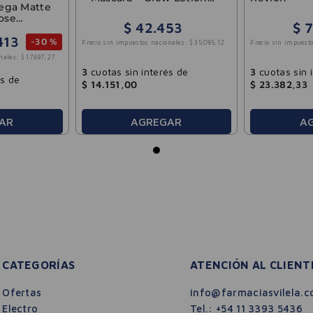
Mega Matte
Revlon
ose
$
42
.
453
$
413
-
30 %
Precio sin impuestos nacionales:
$
35
.
085
,
12
Precio sin impuesto
nales:
$
17
.
697
,
27
3
cuotas sin interés de
3
cuotas sin 
és de
$
14
.
151
,
00
$
23
.
382
,
33
AR
AGREGAR
A
CATEGORÍAS
ATENCIÓN AL CLIENT
Ofertas
info@farmaciasvilela.c
Electro
Tel.:
+54 11 3393 5436