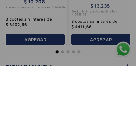
$
10
.
208
$
13
.
235
Precio sin impuestos nacionales:
$
8436
,
36
Precio sin impuestos nacionales:
$
10
.
938
,
02
3
cuotas sin interés de
3
cuotas sin interés de
$
3402
,
66
$
4411
,
66
AGREGAR
AGREGAR
FARMACIAS VILELA
CATEGORÍAS
ATENCIÓN AL CLIENTE
SEGUINOS