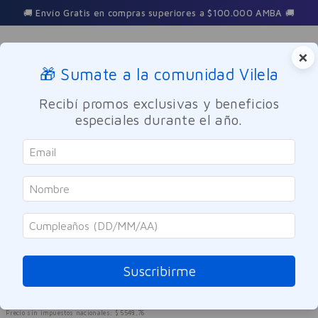
100.000 AMBA 🚚
3 Cuotas sin interés en toda la t
×
🎁 Sumate a la comunidad Vilela
Buscar
Recibí promos exclusivas y beneficios
especiales durante el año.
Cuidado Personal
Cuidado del Cabello
Shampoo
SOLO ONLINE
Elvive
Shampoo Color Vive 400ml
Referencia
:
8003281
Suscribirme
$
6714
,
00
$
11
.
190
40 %
OFF
Precio sin impuestos nacionales:
$
5548
,
76