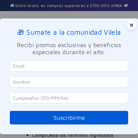
🚚 Envío Gratis en compras superiores a $100.000 AMBA 🚚
×
🎁 Sumate a la comunidad Vilela
Buscar
Recibí promos exclusivas y beneficios
especiales durante el año.
agua-micelar-perpiel-200ml
OOPS!
No encontramos ningún resultado para
"
agua-micelar-perpiel-200ml
"
Suscribirme
¿Qué debo hacer?
Comprueba los términos ingresados