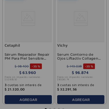
Cetaphil
Vichy
Sérum Reparador Repair
Serum Contorno de
PM Para Piel Sensible
Ojos Liftactiv Collagen
Cetaphil 30ml
Specialist 16 Vichy 15ml
$
98
.
400
$
149
.
038
-
35 %
-
35 %
$
63
.
960
$
96
.
874
Precio sin impuestos nacionales:
Precio sin impuestos nacionales:
$
52
.
859
,
50
$
80
.
061
,
74
3
cuotas sin interés de
3
cuotas sin interés de
$
21
.
320
,
00
$
32
.
291
,
56
AGREGAR
AGREGAR