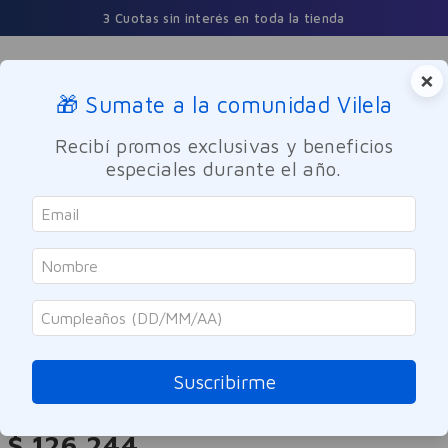
3 Cuotas sin interés en toda la tienda
×
🎁 Sumate a la comunidad Vilela
Buscar
Recibí promos exclusivas y beneficios
especiales durante el año.
Dermocosmetica
Facial
Antiage
La Roche Posay
Serum de Ojos Hyalu B5 La Roche-
Posay 15ml
Suscribirme
Referencia
:
-319130
$
126
.
244